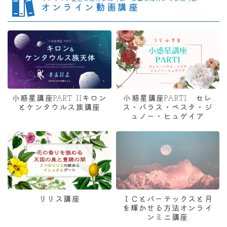
オンライン動画講座
小惑星講座PART IIキロン
小惑星講座PARTI セレ
とケンタウルス族講座
ス・パラス・ベスタ・ジ
ュノー・ヒュゲイア
リリス講座
ＩＣとバーテックスと月
を輝かせる方法オンライ
ンミニ講座