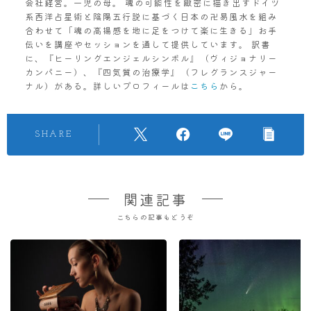
会社経営。一児の母。 魂の可能性を緻密に描き出すドイツ
系西洋占星術と陰陽五行説に基づく日本の卍易風水を組み
合わせて「魂の高揚感を地に足をつけて楽に生きる」お手
伝いを講座やセッションを通して提供しています。 訳書
に、『ヒーリングエンジェルシンボル』（ヴィジョナリー
カンパニー）、『四気質の治療学』（フレグランスジャー
ナル）がある。詳しいプロフィールは
こちら
から。
SHARE
関連記事
こちらの記事もどうぞ