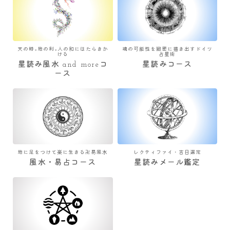
天の時×地の利×人の和にはたらきか
魂の可能性を緻密に描き出すドイツ
ける
占星術
星読み風水 and moreコ
星読みコース
ース
地に足をつけて楽に生きる卍易風水
レクティファイ・吉日選定
風水・易占コース
星読みメール鑑定