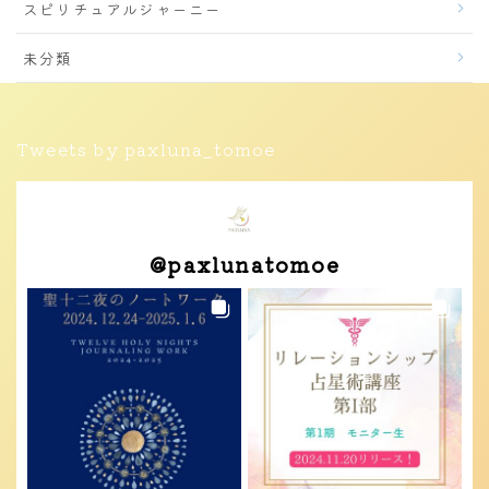
スピリチュアルジャーニー
未分類
Tweets by paxluna_tomoe
@
paxlunatomoe