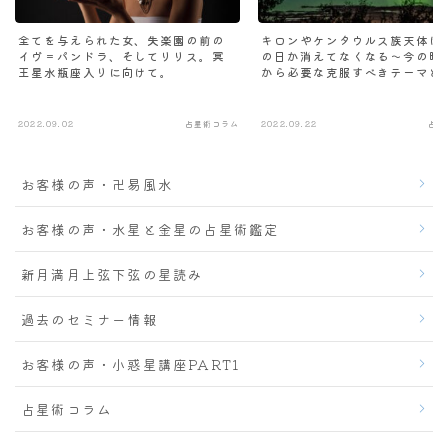
全てを与えられた女、失楽園の前の
キロンやケンタウルス族天体は
イヴ＝パンドラ、そしてリリス。冥
の日か消えてなくなる～今の時
王星水瓶座入りに向けて。
から必要な克服すべきテーマと
2022.09.02
占星術コラム
2022.09.22
占星
お客様の声・卍易風水
お客様の声・水星と金星の占星術鑑定
新月満月上弦下弦の星読み
過去のセミナー情報
お客様の声・小惑星講座PART1
占星術コラム