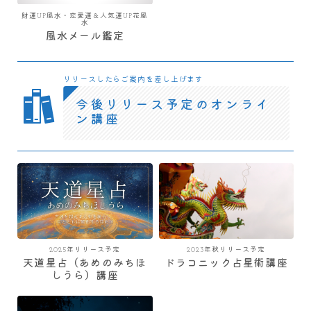
財運UP風水・恋愛運＆人気運UP花風
水
風水メール鑑定
リリースしたらご案内を差し上げます
今後リリース予定のオンライ
ン講座
2025年リリース予定
2023年秋リリース予定
天道星占（あめのみちほ
ドラコニック占星術講座
しうら）講座