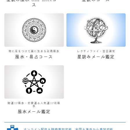
星読み風水 and moreコー
星読みコース
ス
地に足をつけて楽に生きる卍易風水
レクティファイ・吉日選定
風水・易占コース
星読みメール鑑定
財運UP風水・恋愛運＆人気運UP花風
水
風水メール鑑定
オンライン配信＆随時参加可能 全国＆海外から参加可能