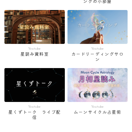
ングの小部屋
Youtube
Youtube
星読み資料室
カードリーディングサロ
ン
Youtube
Youtube
星くずトーク ライブ配
ムーンサイクル占星術
信