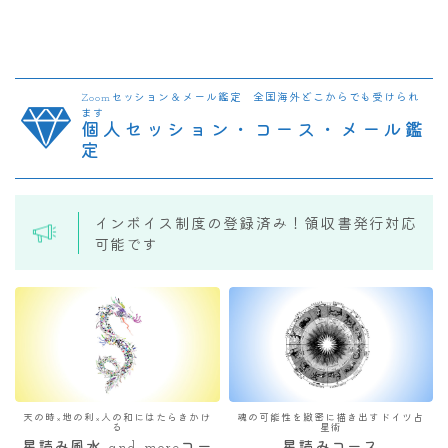
Zoomセッション＆メール鑑定 全国海外どこからでも受けられ
ます
個人セッション・コース・メール鑑
定
インボイス制度の登録済み！領収書発行対応
可能です
天の時×地の利×人の和にはたらきかけ
魂の可能性を緻密に描き出すドイツ占
る
星術