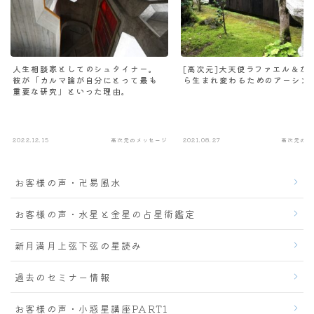
人生相談家としてのシュタイナー。
[高次元]大天使ラファエル＆か
彼が「カルマ論が自分にとって最も
ら生まれ変わるためのアーシン
重要な研究」といった理由。
2022.12.15
高次元のメッセージ
2021.08.27
高次元のメ
お客様の声・卍易風水
お客様の声・水星と金星の占星術鑑定
新月満月上弦下弦の星読み
過去のセミナー情報
お客様の声・小惑星講座PART1