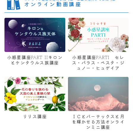
オンライン動画講座
小惑星講座PART IIキロン
小惑星講座PARTI セレ
とケンタウルス族講座
ス・パラス・ベスタ・ジ
ュノー・ヒュゲイア
リリス講座
ＩＣとバーテックスと月
を輝かせる方法オンライ
ンミニ講座