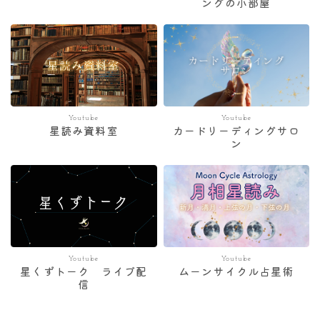
ングの小部屋
Youtube
Youtube
星読み資料室
カードリーディングサロ
ン
Youtube
Youtube
星くずトーク ライブ配
ムーンサイクル占星術
信