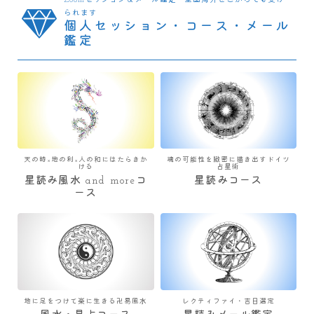
Zoomセッション＆メール鑑定 全国海外どこからでも受け
られます
個人セッション・コース・メール
鑑定
天の時×地の利×人の和にはたらきか
魂の可能性を緻密に描き出すドイツ
ける
占星術
星読み風水 and moreコ
星読みコース
ース
地に足をつけて楽に生きる卍易風水
レクティファイ・吉日選定