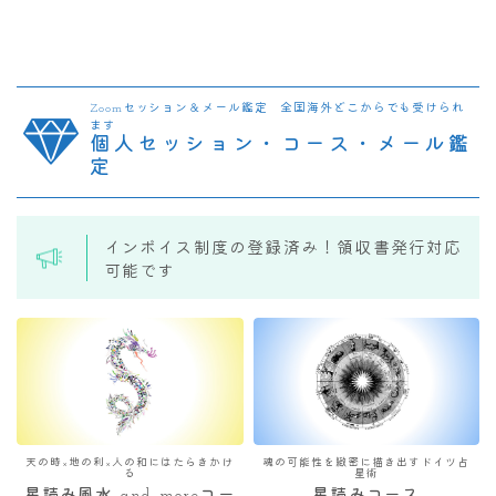
Zoomセッション＆メール鑑定 全国海外どこからでも受けられ
ます
個人セッション・コース・メール鑑
定
インボイス制度の登録済み！領収書発行対応
可能です
天の時×地の利×人の和にはたらきかけ
魂の可能性を緻密に描き出すドイツ占
る
星術