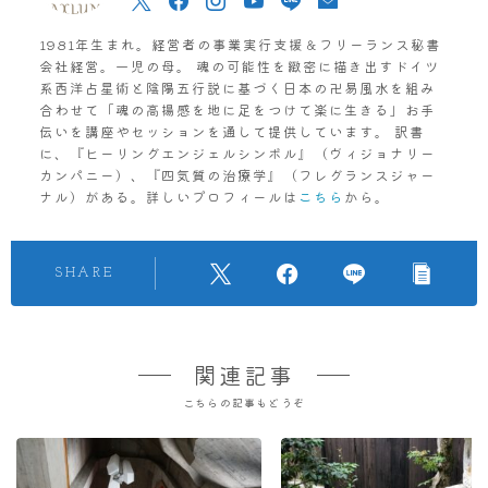
1981年生まれ。経営者の事業実行支援＆フリーランス秘書
会社経営。一児の母。 魂の可能性を緻密に描き出すドイツ
系西洋占星術と陰陽五行説に基づく日本の卍易風水を組み
合わせて「魂の高揚感を地に足をつけて楽に生きる」お手
伝いを講座やセッションを通して提供しています。 訳書
に、『ヒーリングエンジェルシンボル』（ヴィジョナリー
カンパニー）、『四気質の治療学』（フレグランスジャー
ナル）がある。詳しいプロフィールは
こちら
から。
SHARE
関連記事
こちらの記事もどうぞ