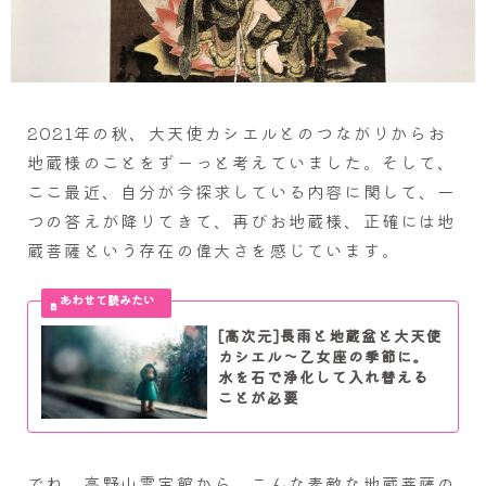
2021年の秋、大天使カシエルとのつながりからお
地蔵様のことをずーっと考えていました。そして、
ここ最近、自分が今探求している内容に関して、一
つの答えが降りてきて、再びお地蔵様、正確には地
蔵菩薩という存在の偉大さを感じています。
[高次元]長雨と地蔵盆と大天使
カシエル～乙女座の季節に。
水を石で浄化して入れ替える
ことが必要
でね、高野山霊宝館から、こんな素敵な地蔵菩薩の