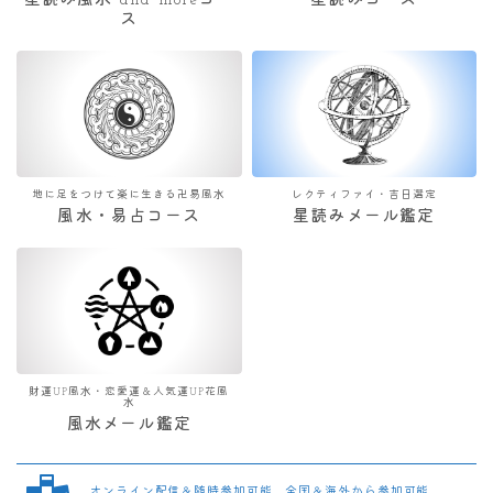
星読み風水 and moreコー
星読みコース
ス
地に足をつけて楽に生きる卍易風水
レクティファイ・吉日選定
風水・易占コース
星読みメール鑑定
財運UP風水・恋愛運＆人気運UP花風
水
風水メール鑑定
オンライン配信＆随時参加可能 全国＆海外から参加可能