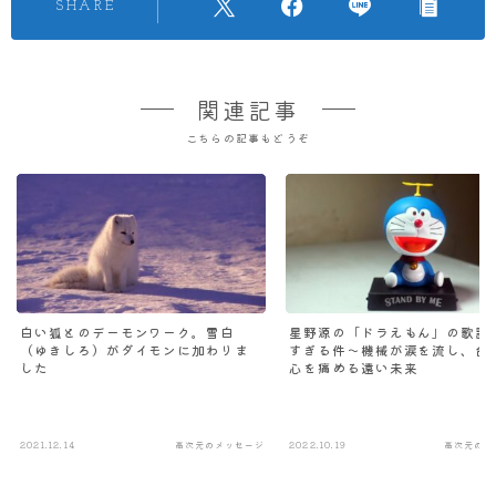
SHARE
関連記事
こちらの記事もどうぞ
白い狐とのデーモンワーク。雪白
星野源の「ドラえもん」の歌詞
（ゆきしろ）がダイモンに加わりま
すぎる件～機械が涙を流し、台
した
心を痛める遠い未来
2021.12.14
高次元のメッセージ
2022.10.19
高次元のメ