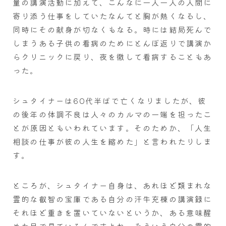
量の講演活動に加えて、こんなに一人一人の人間に
寄り添う仕事をしていたなんてと胸が熱くなるし、
同時にその献身が切なくもなる。時には結局死んで
しまうある子供の看病のためにとんぼ返りで講演か
らクリニックに戻り、夜を徹して看病することもあ
った。
シュタイナーは60代半ばで亡くなりましたが、彼
の後年の体調不良は人々のカルマの一端を担ったこ
とが原因ともいわれています。そのためか、「人生
相談の仕事が彼の人生を縮めた」と言われたりしま
す。
ところが、シュタイナー自身は、あれほど類まれな
霊的な叡智の宝庫である自分の汗牛充棟の講演録に
それほど重きを置いていないというか、ある意味醒