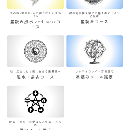
天の時×地の利×人の和にはたらきか
魂の可能性を緻密に描き出すドイツ
ける
占星術
星読み風水 and moreコ
星読みコース
ース
地に足をつけて楽に生きる卍易風水
レクティファイ・吉日選定
風水・易占コース
星読みメール鑑定
財運UP風水・恋愛運＆人気運UP花風
水