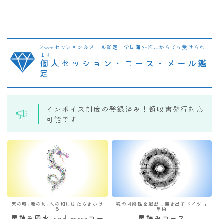
Zoomセッション＆メール鑑定 全国海外どこからでも受けられ
ます
個人セッション・コース・メール鑑
定
インボイス制度の登録済み！領収書発行対応
可能です
天の時×地の利×人の和にはたらきかけ
魂の可能性を緻密に描き出すドイツ占
る
星術