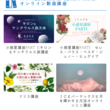
オンライン動画講座
小惑星講座PART IIキロン
小惑星講座PARTI セレ
とケンタウルス族講座
ス・パラス・ベスタ・ジ
ュノー・ヒュゲイア
リリス講座
ＩＣとバーテックスと月
を輝かせる方法オンライ
ンミニ講座