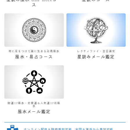
星読み風水 and moreコー
星読みコース
ス
地に足をつけて楽に生きる卍易風水
レクティファイ・吉日選定
風水・易占コース
星読みメール鑑定
財運UP風水・恋愛運＆人気運UP花風
水
風水メール鑑定
オンライン配信＆随時参加可能 全国＆海外から参加可能