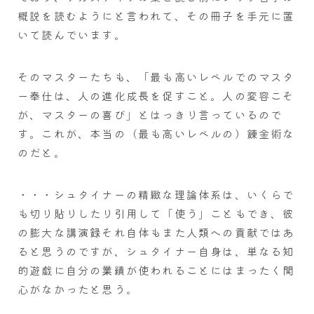
概説を読むようにと言われて、その冊子を手元に置
いて読んでいます。
そのマスターたちも、「最も高いレベルでのマスタ
ー奉仕は、人の進化成長を促すこと。人の変容こそ
が、マスターの喜び」とはっきり言っているので
す。これが、本当の（最も高いレベルの）錬金術な
のだと。
・・・シュタイナーの精緻な理論体系は、いくらで
も切り貼りしたり引用して「使う」こともでき、彼
の膨大な講演録それ自体もまた人類への貢献ではあ
ると思うのですが、シュタイナー自身は、単なる知
的遊戯に自分の業績が使われることにはまったく関
心がなかったと思う。