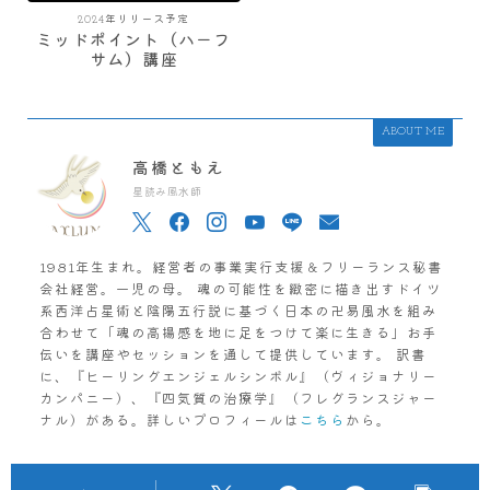
2024年リリース予定
ミッドポイント（ハーフ
サム）講座
ABOUT ME
高橋ともえ
星読み風水師
1981年生まれ。経営者の事業実行支援＆フリーランス秘書
会社経営。一児の母。 魂の可能性を緻密に描き出すドイツ
系西洋占星術と陰陽五行説に基づく日本の卍易風水を組み
合わせて「魂の高揚感を地に足をつけて楽に生きる」お手
伝いを講座やセッションを通して提供しています。 訳書
に、『ヒーリングエンジェルシンボル』（ヴィジョナリー
カンパニー）、『四気質の治療学』（フレグランスジャー
ナル）がある。詳しいプロフィールは
こちら
から。