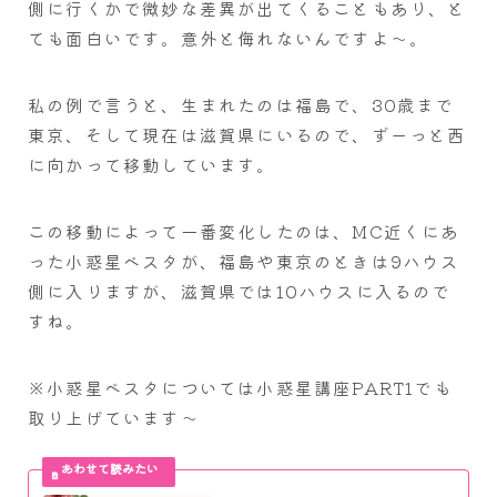
側に行くかで微妙な差異が出てくることもあり、と
ても面白いです。意外と侮れないんですよ～。
私の例で言うと、生まれたのは福島で、30歳まで
東京、そして現在は滋賀県にいるので、ずーっと西
に向かって移動しています。
この移動によって一番変化したのは、MC近くにあ
った小惑星ベスタが、福島や東京のときは9ハウス
側に入りますが、滋賀県では10ハウスに入るので
すね。
※小惑星ベスタについては小惑星講座PART1でも
取り上げています～