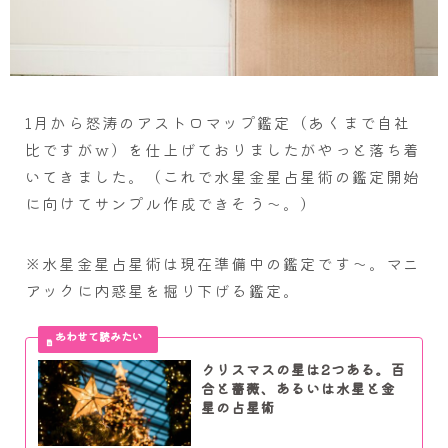
1月から怒涛のアストロマップ鑑定（あくまで自社
比ですがｗ）を仕上げておりましたがやっと落ち着
いてきました。（これで水星金星占星術の鑑定開始
に向けてサンプル作成できそう～。）
※水星金星占星術は現在準備中の鑑定です～。マニ
アックに内惑星を掘り下げる鑑定。
クリスマスの星は2つある。百
合と薔薇、あるいは水星と金
星の占星術