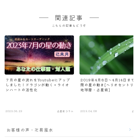
関連記事
こちらの記事もどうぞ
７月の星の流れをYoutubeにアップ
2019年4月8日～4月14日まで
しました！ドラゴンが動く＋ライオ
間の星の動き[ヘリオセントリ
ンハートの活性化
地球暦・占星術]
2023.06.29
占星術コラム
2019.04.08
占星
お客様の声・卍易風水