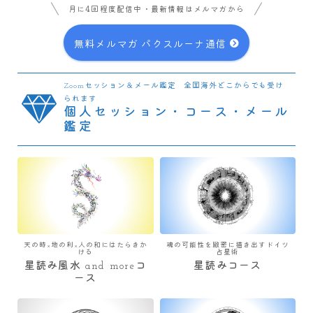
月に4回程度配信中・最新情報はメルマガから
無料メルマガ パクスルーナ通信
Zoomセッション＆メール鑑定 全国海外どこからでも受け
られます
個人セッション・コース・メール
鑑定
天の時×地の利×人の和にはたらきか
魂の可能性を緻密に描き出すドイツ
ける
占星術
星読み風水 and moreコ
星読みコース
ース