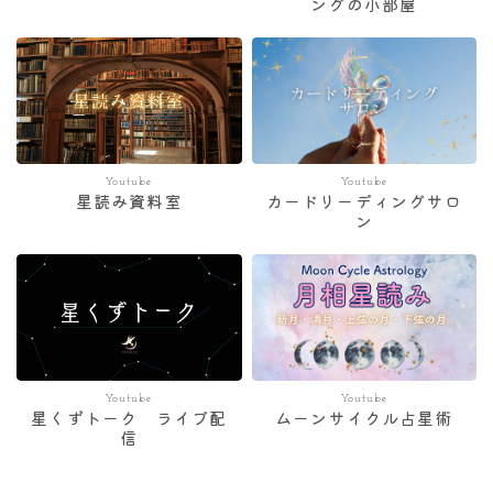
ングの小部屋
Youtube
Youtube
星読み資料室
カードリーディングサロ
ン
Youtube
Youtube
星くずトーク ライブ配
ムーンサイクル占星術
信