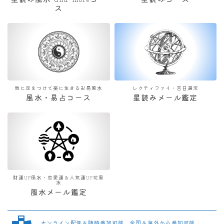
星読み風水 and moreコー
星読みコース
ス
地に足をつけて楽に生きる卍易風水
レクティファイ・吉日選定
風水・易占コース
星読みメール鑑定
財運UP風水・恋愛運＆人気運UP花風
水
風水メール鑑定
オンライン配信＆随時参加可能 全国＆海外から参加可能