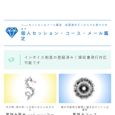
Zoomセッション＆メール鑑定 全国海外どこからでも受けられ
ます
個人セッション・コース・メール鑑
定
インボイス制度の登録済み！領収書発行対応
可能です
天の時×地の利×人の和にはたらきかけ
魂の可能性を緻密に描き出すドイツ占
る
星術