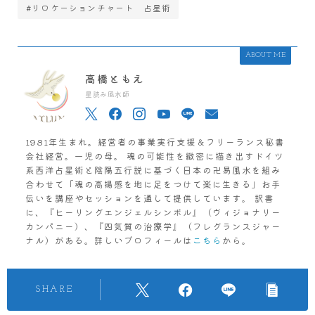
#リロケーションチャート 占星術
ABOUT ME
高橋ともえ
星読み風水師
1981年生まれ。経営者の事業実行支援＆フリーランス秘書
会社経営。一児の母。 魂の可能性を緻密に描き出すドイツ
系西洋占星術と陰陽五行説に基づく日本の卍易風水を組み
合わせて「魂の高揚感を地に足をつけて楽に生きる」お手
伝いを講座やセッションを通して提供しています。 訳書
に、『ヒーリングエンジェルシンボル』（ヴィジョナリー
カンパニー）、『四気質の治療学』（フレグランスジャー
ナル）がある。詳しいプロフィールは
こちら
から。
SHARE