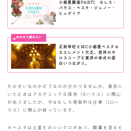
小惑星講座PARTI セレス・
パラス・ベスタ・ジュノー・
ヒュゲイア
正財帝旺とMC小惑星ベスタ＆
土エレメント欠乏。西洋のホ
ロスコープと東洋の命式の面
白いつながり。
そのせいなのかどうなのか分かりませんが、東京に
いたときはアカデミックな探求（9ハウス）に関心
がありましたが、今はむしろ現実的な仕事（10ハ
ウス）に関心が移っています。
※ベスタは土星とのシンクロがあり、職業を見ると