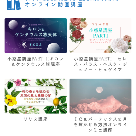
オンライン動画講座
小惑星講座PART IIキロン
小惑星講座PARTI セレ
とケンタウルス族講座
ス・パラス・ベスタ・ジ
ュノー・ヒュゲイア
リリス講座
ＩＣとバーテックスと月
を輝かせる方法オンライ
ンミニ講座