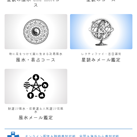
星読み風水 and moreコー
星読みコース
ス
地に足をつけて楽に生きる卍易風水
レクティファイ・吉日選定
風水・易占コース
星読みメール鑑定
財運UP風水・恋愛運＆人気運UP花風
水
風水メール鑑定
オンライン配信＆随時参加可能 全国＆海外から参加可能