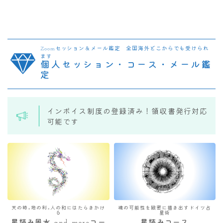
Zoomセッション＆メール鑑定 全国海外どこからでも受けられ
ます
個人セッション・コース・メール鑑
定
インボイス制度の登録済み！領収書発行対応
可能です
天の時×地の利×人の和にはたらきかけ
魂の可能性を緻密に描き出すドイツ占
る
星術