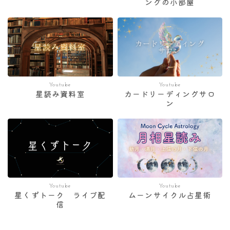
ングの小部屋
Youtube
Youtube
星読み資料室
カードリーディングサロ
ン
Youtube
Youtube
星くずトーク ライブ配
ムーンサイクル占星術
信