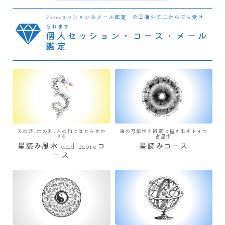
Zoomセッション＆メール鑑定 全国海外どこからでも受け
られます
個人セッション・コース・メール
鑑定
天の時×地の利×人の和にはたらきか
魂の可能性を緻密に描き出すドイツ
ける
占星術
星読み風水 and moreコ
星読みコース
ース