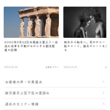
2020年3月22日水瓶座土星入り～自
転生から転生へ。死のチャート
由と改革を不動のものにする副支配
胎チャート、誕生チャートを分
星の回帰
る
2020.03.26
占星術コラム
2022.10.29
占星
お客様の声・卍易風水
新月満月上弦下弦の星読み
過去のセミナー情報