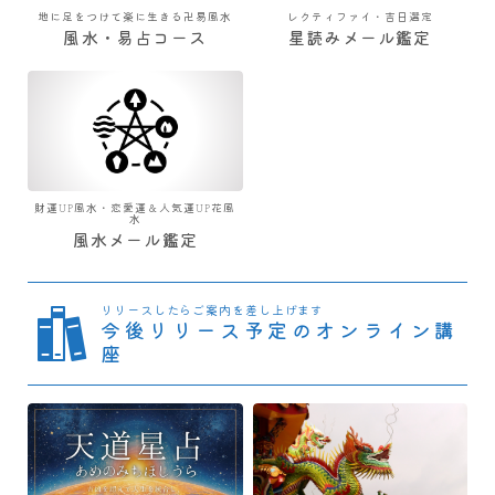
地に足をつけて楽に生きる卍易風水
レクティファイ・吉日選定
風水・易占コース
星読みメール鑑定
財運UP風水・恋愛運＆人気運UP花風
水
風水メール鑑定
リリースしたらご案内を差し上げます
今後リリース予定のオンライン講
座