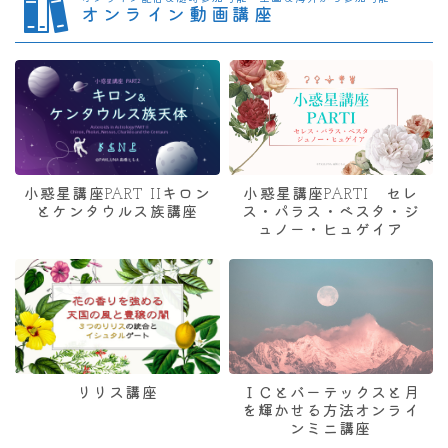
オンライン動画講座
小惑星講座PART IIキロン
小惑星講座PARTI セレ
とケンタウルス族講座
ス・パラス・ベスタ・ジ
ュノー・ヒュゲイア
リリス講座
ＩＣとバーテックスと月
を輝かせる方法オンライ
ンミニ講座