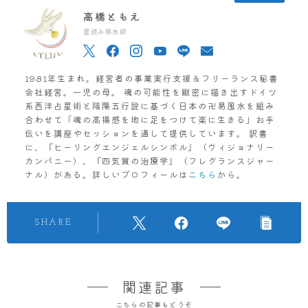
高橋ともえ
星読み風水師
1981年生まれ。経営者の事業実行支援＆フリーランス秘書
会社経営。一児の母。 魂の可能性を緻密に描き出すドイツ
系西洋占星術と陰陽五行説に基づく日本の卍易風水を組み
合わせて「魂の高揚感を地に足をつけて楽に生きる」お手
伝いを講座やセッションを通して提供しています。 訳書
に、『ヒーリングエンジェルシンボル』（ヴィジョナリー
カンパニー）、『四気質の治療学』（フレグランスジャー
ナル）がある。詳しいプロフィールは
こちら
から。
SHARE
関連記事
こちらの記事もどうぞ