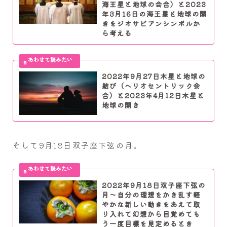
海王星と地球の会合）と2023
年3月16日の海王星と地球の開
きをジオサビアンシンボルか
ら考える
2022年9月27日木星と地球の
結び（ヘリオセントリック会
合）と2023年4月12日木星と
地球の開き
そして9月18日双子座下弦の月。
2022年9月18日双子座下弦の
月～自分の理想をかき乱す軽
やかな新しい動きをあえて取
り入れて幻想から目覚めても
う一度目標を見定めるとき