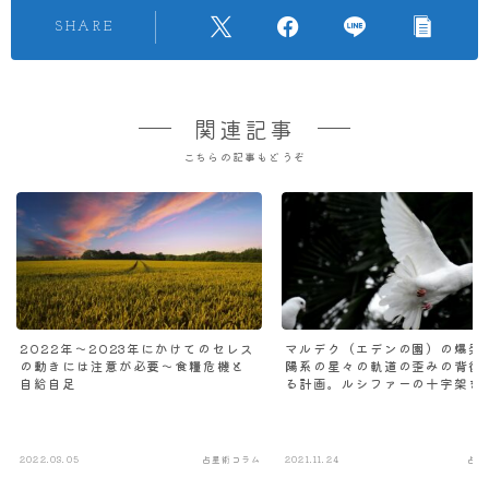
SHARE
関連記事
こちらの記事もどうぞ
2022年～2023年にかけてのセレス
マルデク（エデンの園）の爆発
の動きには注意が必要～食糧危機と
陽系の星々の軌道の歪みの背後
自給自足
る計画。ルシファーの十字架を
還すための自己認識の叡智が占
2022.03.05
占星術コラム
2021.11.24
占星