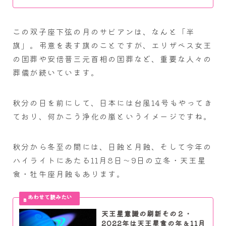
この双子座下弦の月のサビアンは、なんと「半
旗」。弔意を表す旗のことですが、エリザベス女王
の国葬や安倍晋三元首相の国葬など、重要な人々の
葬儀が続いています。
秋分の日を前にして、日本には台風14号もやってき
ており、何かこう浄化の嵐というイメージですね。
秋分から冬至の間には、日蝕と月蝕、そして今年の
ハイライトにあたる11月8日～9日の立冬・天王星
食・牡牛座月蝕もあります。
天王星意識の刷新その２・
2022年は天王星食の年＆11月