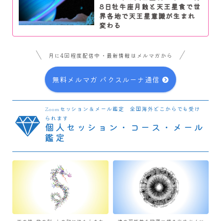
8日牡牛座月蝕と天王星食で世
界各地で天王星意識が生まれ
変わる
月に4回程度配信中・最新情報はメルマガから
無料メルマガ パクスルーナ通信
Zoomセッション＆メール鑑定 全国海外どこからでも受け
られます
個人セッション・コース・メール
鑑定