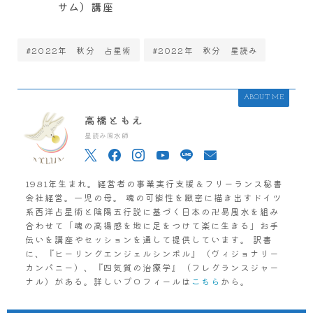
サム）講座
#2022年 秋分 占星術
#2022年 秋分 星読み
ABOUT ME
高橋ともえ
星読み風水師
1981年生まれ。経営者の事業実行支援＆フリーランス秘書
会社経営。一児の母。 魂の可能性を緻密に描き出すドイツ
系西洋占星術と陰陽五行説に基づく日本の卍易風水を組み
合わせて「魂の高揚感を地に足をつけて楽に生きる」お手
伝いを講座やセッションを通して提供しています。 訳書
に、『ヒーリングエンジェルシンボル』（ヴィジョナリー
カンパニー）、『四気質の治療学』（フレグランスジャー
ナル）がある。詳しいプロフィールは
こちら
から。