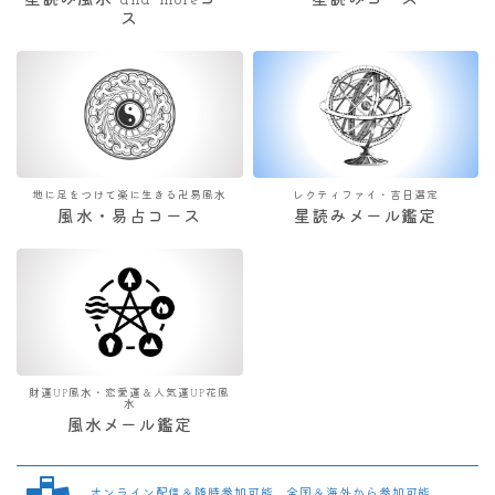
星読み風水 and moreコー
星読みコース
ス
地に足をつけて楽に生きる卍易風水
レクティファイ・吉日選定
風水・易占コース
星読みメール鑑定
財運UP風水・恋愛運＆人気運UP花風
水
風水メール鑑定
オンライン配信＆随時参加可能 全国＆海外から参加可能