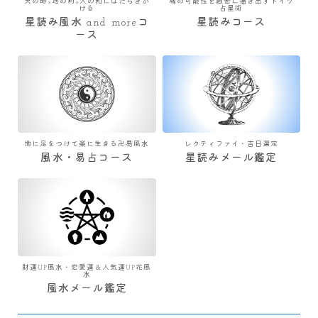
天の時×地の利×人の和にはたらきか
魂の可能性を緻密に描き出すドイツ
ける
占星術
星読み風水 and moreコ
星読みコース
ース
地に足をつけて楽に生きる卍易風水
レクティファイ・吉日選定
風水・易占コース
星読みメール鑑定
財運UP風水・恋愛運＆人気運UP花風
水
風水メール鑑定