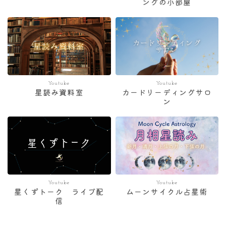
ングの小部屋
Youtube
Youtube
星読み資料室
カードリーディングサロ
ン
Youtube
Youtube
星くずトーク ライブ配
ムーンサイクル占星術
信