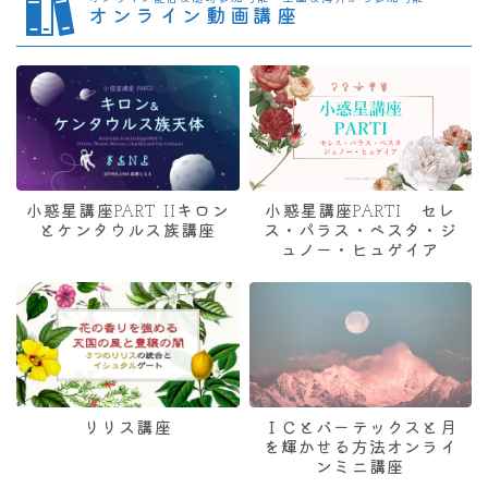
オンライン動画講座
小惑星講座PART IIキロン
小惑星講座PARTI セレ
とケンタウルス族講座
ス・パラス・ベスタ・ジ
ュノー・ヒュゲイア
リリス講座
ＩＣとバーテックスと月
を輝かせる方法オンライ
ンミニ講座