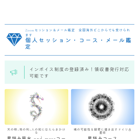
Zoomセッション＆メール鑑定 全国海外どこからでも受けられ
ます
個人セッション・コース・メール鑑
定
インボイス制度の登録済み！領収書発行対応
可能です
天の時×地の利×人の和にはたらきかけ
魂の可能性を緻密に描き出すドイツ占
る
星術