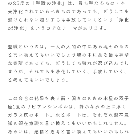
の25度の「聖職の浄化」は、最も聖なるもの・本
来浄化されているべきものであっても、どうしても
避けられない濁りすらも手放していくという
「浄化
of浄化」
というコアなテーマがあります。
聖職というのは。一人の人間の中にある魂そのもの
と言い換えてもいいでしょう魂の中にある最も神聖
な奥所であっても、どうしても穢れが忍び込んでし
まうが、それすらも浄化していく、手放していく、
と考えてもいいでしょう。
この会合の結果を表す衝・開きのときの水星の双子
座1度のサビアンシンボルは、静かな水の上に浮く
ガラス底のボート。水とボートは、それぞれ潜在意
識と顕在意識と言い換えてもいいかもしれません。
あるいは、感情と思考と言い換えてもいいかもしれ