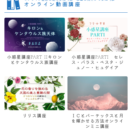
オンライン動画講座
小惑星講座PART IIキロン
小惑星講座PARTI セレ
とケンタウルス族講座
ス・パラス・ベスタ・ジ
ュノー・ヒュゲイア
リリス講座
ＩＣとバーテックスと月
を輝かせる方法オンライ
ンミニ講座