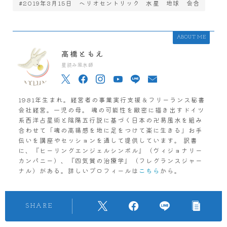
#2019年3月15日 ヘリオセントリック 水星 地球 会合
ABOUT ME
高橋ともえ
星読み風水師
1981年生まれ。経営者の事業実行支援＆フリーランス秘書
会社経営。一児の母。 魂の可能性を緻密に描き出すドイツ
系西洋占星術と陰陽五行説に基づく日本の卍易風水を組み
合わせて「魂の高揚感を地に足をつけて楽に生きる」お手
伝いを講座やセッションを通して提供しています。 訳書
に、『ヒーリングエンジェルシンボル』（ヴィジョナリー
カンパニー）、『四気質の治療学』（フレグランスジャー
ナル）がある。詳しいプロフィールは
こちら
から。
SHARE