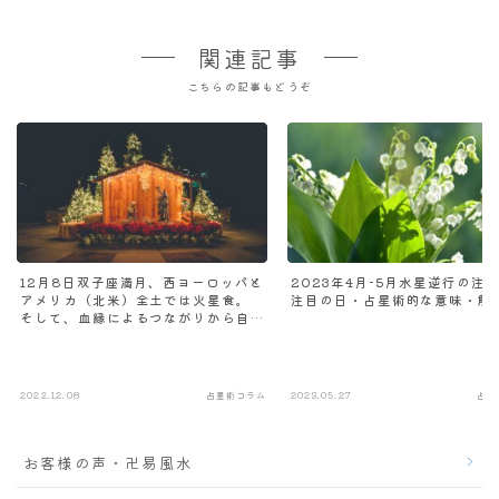
関連記事
こちらの記事もどうぞ
12月8日双子座満月、西ヨーロッパと
2023年4月-5月水星逆行の注
アメリカ（北米）全土では火星食。
注目の日・占星術的な意味・解
そして、血縁によるつながりから自
由によるつながりへ。
2022.12.08
占星術コラム
2023.05.27
占星
お客様の声・卍易風水