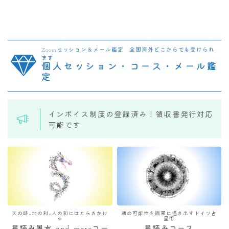
Zoomセッション＆メール鑑定 全国海外どこからでも受けられ
ます
個人セッション・コース・メール鑑
定
インボイス制度の登録済み！領収書発行対応
可能です
天の時×地の利×人の和にはたらきかけ
魂の可能性を緻密に描き出すドイツ占
る
星術