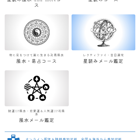
星読み風水 and moreコー
星読みコース
ス
地に足をつけて楽に生きる卍易風水
レクティファイ・吉日選定
風水・易占コース
星読みメール鑑定
財運UP風水・恋愛運＆人気運UP花風
水
風水メール鑑定
オンライン配信＆随時参加可能 全国＆海外から参加可能