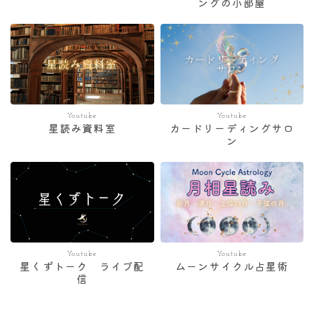
ングの小部屋
Youtube
Youtube
星読み資料室
カードリーディングサロ
ン
Youtube
Youtube
星くずトーク ライブ配
ムーンサイクル占星術
信