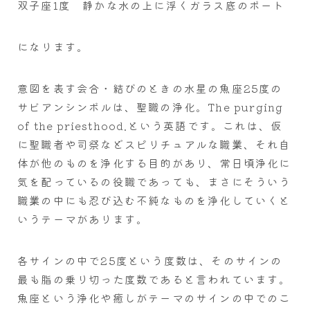
双子座1度 静かな水の上に浮くガラス底のボート
になります。
意図を表す会合・結びのときの水星の魚座25度の
サビアンシンボルは、聖職の浄化。The purging
of the priesthood.という英語です。これは、仮
に聖職者や司祭などスピリチュアルな職業、それ自
体が他のものを浄化する目的があり、常日頃浄化に
気を配っているの役職であっても、まさにそういう
職業の中にも忍び込む不純なものを浄化していくと
いうテーマがあります。
各サインの中で25度という度数は、そのサインの
最も脂の乗り切った度数であると言われています。
魚座という浄化や癒しがテーマのサインの中でのこ