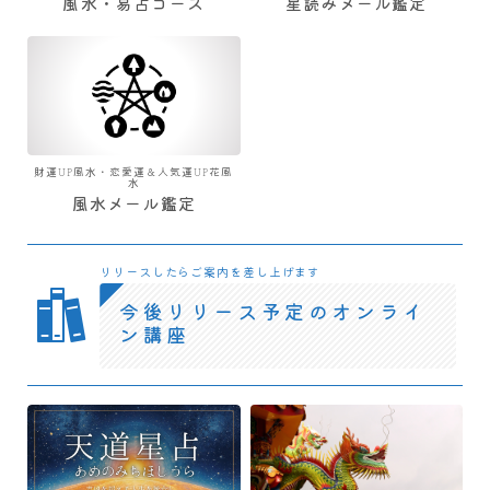
風水・易占コース
星読みメール鑑定
財運UP風水・恋愛運＆人気運UP花風
水
風水メール鑑定
リリースしたらご案内を差し上げます
今後リリース予定のオンライ
ン講座