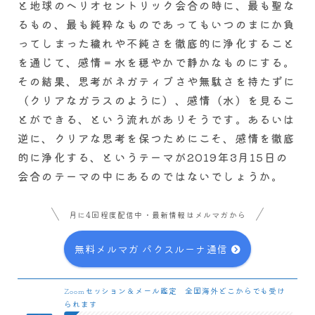
と地球のヘリオセントリック会合の時に、最も聖な
るもの、最も純粋なものであってもいつのまにか負
ってしまった穢れや不純さを徹底的に浄化すること
を通じて、感情＝水を穏やかで静かなものにする。
その結果、思考がネガティブさや無駄さを持たずに
（クリアなガラスのように）、感情（水）を見るこ
とができる、という流れがありそうです。あるいは
逆に、クリアな思考を保つためにこそ、感情を徹底
的に浄化する、というテーマが2019年3月15日の
会合のテーマの中にあるのではないでしょうか。
月に4回程度配信中・最新情報はメルマガから
無料メルマガ パクスルーナ通信
Zoomセッション＆メール鑑定 全国海外どこからでも受け
られます