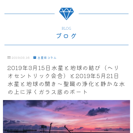
BLOG
ブログ
2019.03.16
占星術コラム
2019年3月15日水星と地球の結び（ヘリ
オセントリック会合）と2019年5月21日
水星と地球の開き～聖職の浄化と静かな水
の上に浮くガラス底のボート