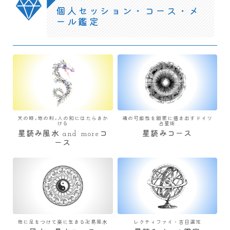
個人セッション・コース・メ
ール鑑定
天の時×地の利×人の和にはたらきか
魂の可能性を緻密に描き出すドイツ
ける
占星術
星読み風水 and moreコ
星読みコース
ース
地に足をつけて楽に生きる卍易風水
レクティファイ・吉日選定