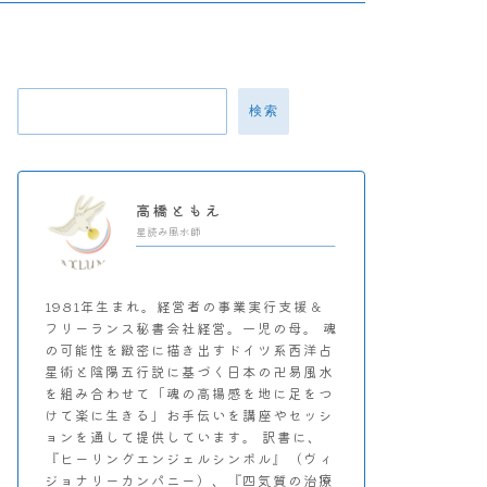
検索
高橋ともえ
星読み風水師
1981年生まれ。経営者の事業実行支援＆
フリーランス秘書会社経営。一児の母。 魂
の可能性を緻密に描き出すドイツ系西洋占
星術と陰陽五行説に基づく日本の卍易風水
を組み合わせて「魂の高揚感を地に足をつ
けて楽に生きる」お手伝いを講座やセッシ
ョンを通して提供しています。 訳書に、
『ヒーリングエンジェルシンボル』（ヴィ
ジョナリーカンパニー）、『四気質の治療