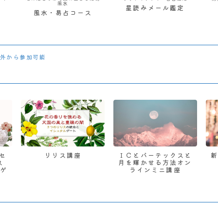
風水
星読みメール鑑定
風水・易占コース
外から参加可能
 セ
リリス講座
ＩＣとバーテックスと
ス
月を輝かせる方法オン
ゲ
ラインミニ講座