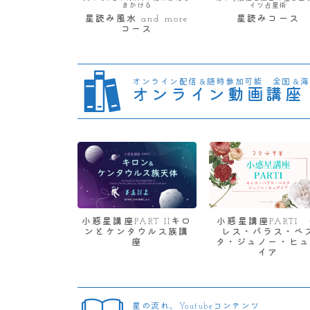
きかける
イツ占星術
星読み風水 and more
星読みコース
コース
オンライン配信＆随時参加可能 全国＆海
オンライン動画講座
小惑星講座PART IIキロ
小惑星講座PARTI
ンとケンタウルス族講
レス・パラス・ベ
座
タ・ジュノー・ヒュ
イア
星の流れ、Youtubeコンテンツ