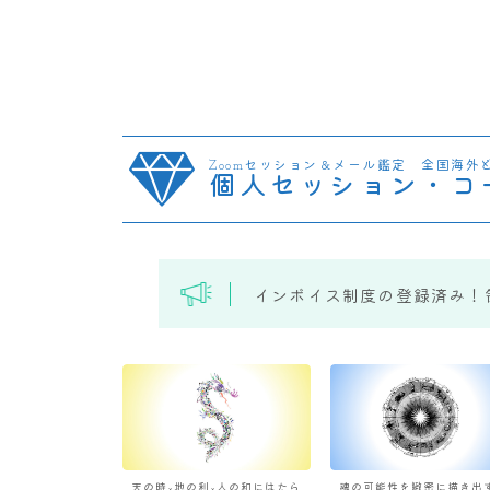
Zoomセッション＆メール鑑定 全国海外
個人セッション・コ
インボイス制度の登録済み！
天の時×地の利×人の和にはたら
魂の可能性を緻密に描き出