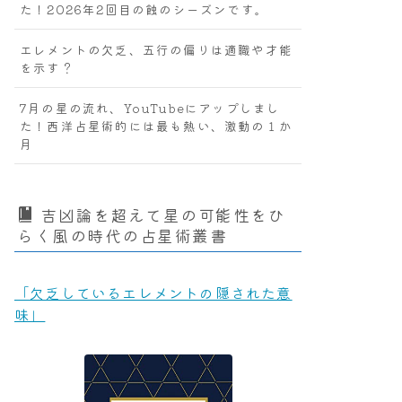
た！2026年2回目の蝕のシーズンです。
エレメントの欠乏、五行の偏りは適職や才能
を示す？
7月の星の流れ、YouTubeにアップしまし
た！西洋占星術的には最も熱い、激動の１か
月
吉凶論を超えて星の可能性をひ
らく風の時代の占星術叢書
「欠乏しているエレメントの隠された意
味」