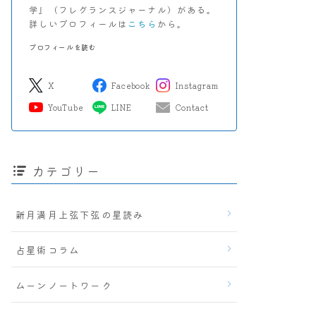
学』（フレグランスジャーナル）がある。
詳しいプロフィールは
こちら
から。
プロフィールを読む
X
Facebook
Instagram
YouTube
LINE
Contact
カテゴリー
新月満月上弦下弦の星読み
占星術コラム
ムーンノートワーク