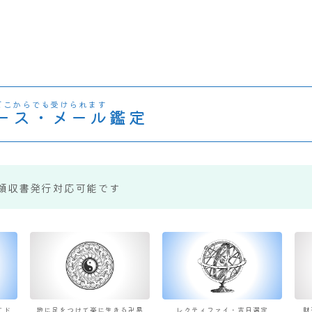
どこからでも受けられます
ース・メール鑑定
領収書発行対応可能です
すド
地に足をつけて楽に生きる卍易
レクティファイ・吉日選定
財