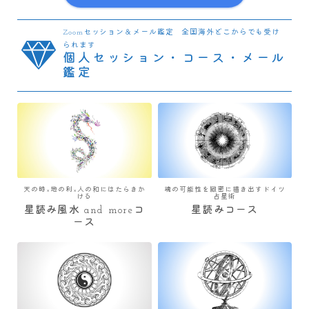
Zoomセッション＆メール鑑定 全国海外どこからでも受け
られます
個人セッション・コース・メール
鑑定
天の時×地の利×人の和にはたらきか
魂の可能性を緻密に描き出すドイツ
ける
占星術
星読み風水 and moreコ
星読みコース
ース