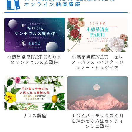
オンライン動画講座
小惑星講座PART IIキロン
小惑星講座PARTI セレ
とケンタウルス族講座
ス・パラス・ベスタ・ジ
ュノー・ヒュゲイア
リリス講座
ＩＣとバーテックスと月
を輝かせる方法オンライ
ンミニ講座