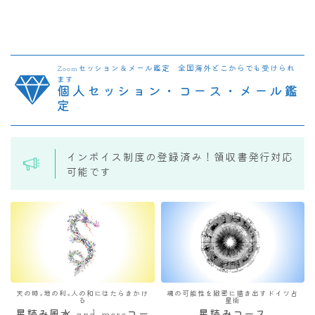
Zoomセッション＆メール鑑定 全国海外どこからでも受けられ
ます
個人セッション・コース・メール鑑
定
インボイス制度の登録済み！領収書発行対応
可能です
天の時×地の利×人の和にはたらきかけ
魂の可能性を緻密に描き出すドイツ占
る
星術