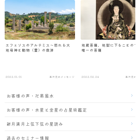
エフェソスのアルテミス～怒れる大
地蔵菩薩、地獄に下ることので
地母神と動物（霊）の救済
唯一の菩薩
2022.01.01
高次元のメッセージ
2022.02.24
高次元のメ
お客様の声・卍易風水
お客様の声・水星と金星の占星術鑑定
新月満月上弦下弦の星読み
過去のセミナー情報