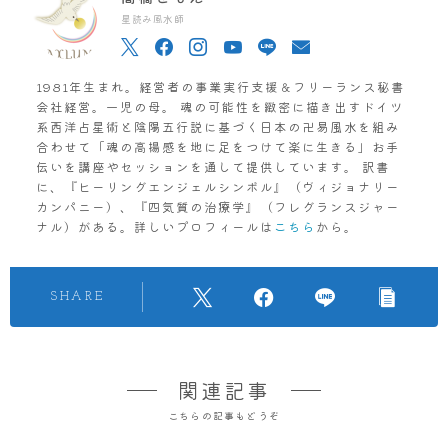
星読み風水師
1981年生まれ。経営者の事業実行支援＆フリーランス秘書
会社経営。一児の母。 魂の可能性を緻密に描き出すドイツ
系西洋占星術と陰陽五行説に基づく日本の卍易風水を組み
合わせて「魂の高揚感を地に足をつけて楽に生きる」お手
伝いを講座やセッションを通して提供しています。 訳書
に、『ヒーリングエンジェルシンボル』（ヴィジョナリー
カンパニー）、『四気質の治療学』（フレグランスジャー
ナル）がある。詳しいプロフィールは
こちら
から。
SHARE
関連記事
こちらの記事もどうぞ