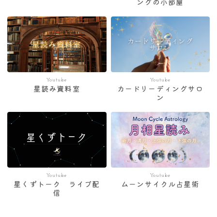
ングの小部屋
Youtube
Youtube
星読み資料室
カードリーディングサロ
ン
Youtube
Youtube
星くずトーク ライブ配
ムーンサイクル占星術
信