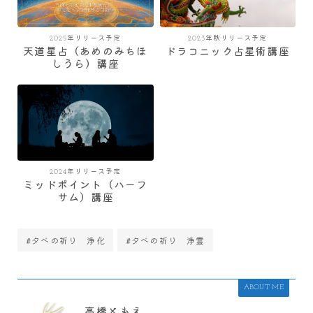
2025年リリース予定
2023年秋リリース予定
天道星占（あめのみちほ
ドラコニック占星術講座
しうら）講座
2024年リリース予定
ミッドポイント（ハーフ
サム）講座
#夕べの祈り 浄化
#夕べの祈り 浄霊
ABOUT ME
高橋ともえ