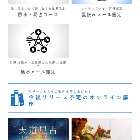
地に足をつけて楽に生きる卍易風水
レクティファイ・吉日選定
風水・易占コース
星読みメール鑑定
財運UP風水・恋愛運＆人気運UP花風
水
風水メール鑑定
リリースしたらご案内を差し上げます
今後リリース予定のオンライン講
座