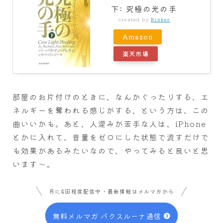
下: 究極の光の手
created by
Rinker
Amazon
楽天市場
部屋のお片付けのときに、なんかぐったりする、エ
ネルギーを奪われる感じがする、という方は、この
曲いいかも。あと、人混みが苦手な人は、iPhone
とかに入れて、音量をゼロにした状態で流すだけで
も効果があるみたいなので、やってみると良いと思
います～。
月に4回程度配信中・最新情報はメルマガから
無料メルマガ パクスルーナ通信