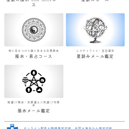
星読み風水 and moreコー
星読みコース
ス
地に足をつけて楽に生きる卍易風水
レクティファイ・吉日選定
風水・易占コース
星読みメール鑑定
財運UP風水・恋愛運＆人気運UP花風
水
風水メール鑑定
オンライン配信＆随時参加可能 全国＆海外から参加可能