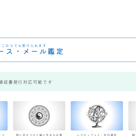
どこからでも受けられます
ース・メール鑑定
領収書発行対応可能です
すド
地に足をつけて楽に生きる卍易
レクティファイ・吉日選定
財