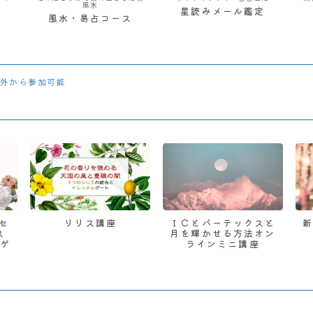
風水
星読みメール鑑定
風水・易占コース
外から参加可能
 セ
リリス講座
ＩＣとバーテックスと
ス
月を輝かせる方法オン
ゲ
ラインミニ講座