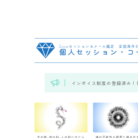
Zoomセッション＆メール鑑定 全国海外
個人セッション・コ
インボイス制度の登録済み！
天の時×地の利×人の和にはたら
魂の可能性を緻密に描き出