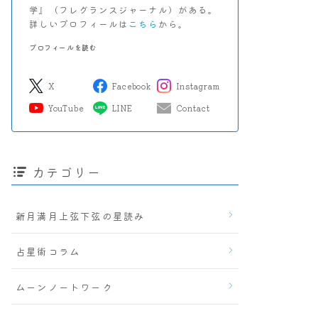
学』（フレグランスジャーナル）がある。
詳しいプロフィールは
こちら
から。
プロフィールを読む
X
Facebook
Instagram
YouTube
LINE
Contact
カテゴリー
新月満月上弦下弦の星読み
占星術コラム
ムーンノートワーク