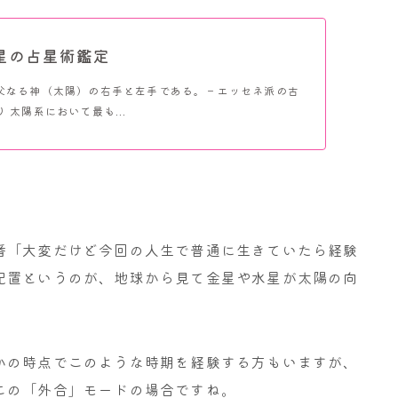
星の占星術鑑定
父なる神（太陽）の右手と左手である。－エッセネ派の古
 太陽系において最も...
番「大変だけど今回の人生で普通に生きていたら経験
配置というのが、地球から見て金星や水星が太陽の向
かの時点でこのような時期を経験する方もいますが、
この「外合」モードの場合ですね。