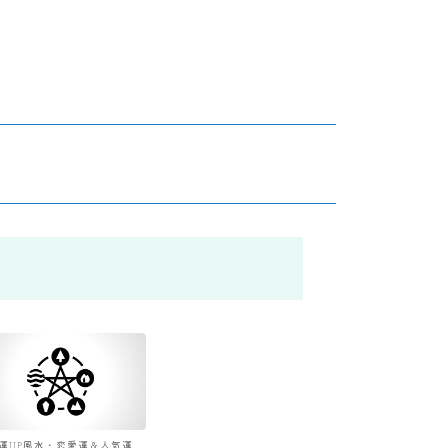
運UP風水・恋愛運＆人気運