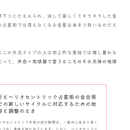
界下りにたとえられ、決して楽しくてキラキラした金
の占星術では見えなくなる金星はあまり良いものだと
とこの外合タイプの人は地上的な意味では推し量れな
だって、
外合＝地球暦で言うところのその天体の地球
行とヘリオセントリック占星術の会合周
での新しいサイクルに対応するための地
容と調整のとき
ジオセントリック天体の逆行期間は、一般的にあまり良く
ィブな）意味を持たれています。しかし、ヘリオセントリ