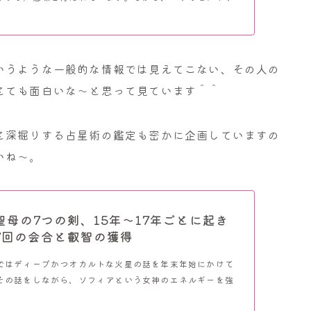
いうような一般的な情報では見えてこない、その人の
とても面白いな～と思って見ています＾＾
と深掘りする占星術の鑑定も密かに企画していますの
いね～。
聖母の7つの剣、15年～17年ごとに起き
7回の会合と叡智の獲得
ではディープかつオカルトな火星の話を年末年始にかけて
その話をしながら、ソフィアという女神のエネルギーを強