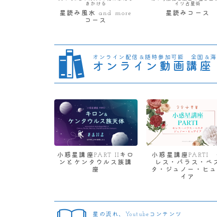
きかける
イツ占星術
星読み風水 and more
星読みコース
コース
オンライン配信＆随時参加可能 全国＆海
オンライン動画講座
小惑星講座PART IIキロ
小惑星講座PARTI
ンとケンタウルス族講
レス・パラス・ベ
座
タ・ジュノー・ヒュ
イア
星の流れ、Youtubeコンテンツ