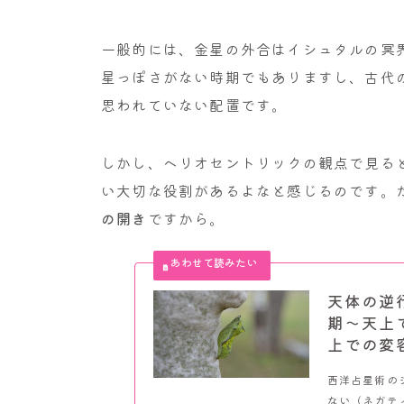
一般的には、金星の外合はイシュタルの冥
星っぽさがない時期でもありますし、古代
思われていない配置です。
しかし、ヘリオセントリックの観点で見る
い大切な役割があるよなと感じるのです。
の開き
ですから。
天体の逆
期～天上
上での変
西洋占星術の
ない（ネガテ