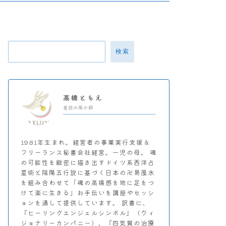
検索
高橋ともえ
星読み風水師
1981年生まれ。経営者の事業実行支援＆
フリーランス秘書会社経営。一児の母。 魂
の可能性を緻密に描き出すドイツ系西洋占
星術と陰陽五行説に基づく日本の卍易風水
を組み合わせて「魂の高揚感を地に足をつ
けて楽に生きる」お手伝いを講座やセッシ
ョンを通して提供しています。 訳書に、
『ヒーリングエンジェルシンボル』（ヴィ
ジョナリーカンパニー）、『四気質の治療