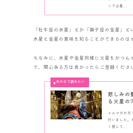
ック占星...
「牡牛座の水星」とか「獅子座の金星」と
水星と金星の意味を知ることができるのは
ちなみに、水星や金星同様に火星をがつん
で、関心ある方は良かったらご登録くださ
悲しみの
る火星の
メルマガの方
行いました。
く感じて...