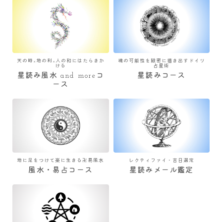
天の時×地の利×人の和にはたらきか
魂の可能性を緻密に描き出すドイツ
ける
占星術
星読み風水 and moreコ
星読みコース
ース
地に足をつけて楽に生きる卍易風水
レクティファイ・吉日選定
風水・易占コース
星読みメール鑑定