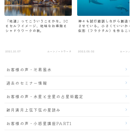
「地道」ってこういうことかな。IC
神々も試行錯誤しながら創造を
とセルフイメージ、地味なお掃除と
させている。小さくていいから
シャドウワークの秋。
似形（フラクタル）を作ること
要性
2021.10.07
ムーンノートワーク
2022.03.02
ムーンノー
お客様の声・卍易風水
過去のセミナー情報
お客様の声・水星と金星の占星術鑑定
新月満月上弦下弦の星読み
お客様の声・小惑星講座PART1