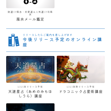
財運UP風水・恋愛運＆人気運UP花風
水
風水メール鑑定
リリースしたらご案内を差し上げます
今後リリース予定のオンライン講
座
2025年リリース予定
2023年秋リリース予定
天道星占（あめのみちほ
ドラコニック占星術講座
しうら）講座