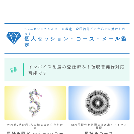
Zoomセッション＆メール鑑定 全国海外どこからでも受けられ
ます
個人セッション・コース・メール鑑
定
インボイス制度の登録済み！領収書発行対応
可能です
天の時×地の利×人の和にはたらきかけ
魂の可能性を緻密に描き出すドイツ占
る
星術