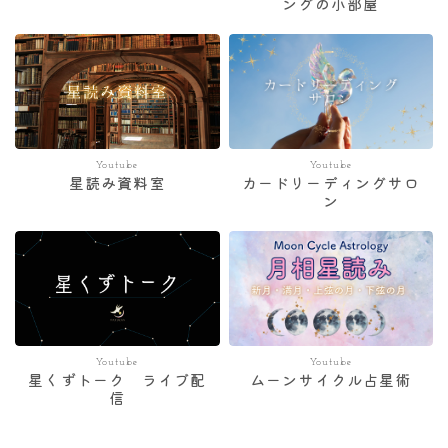
ングの小部屋
Youtube
Youtube
星読み資料室
カードリーディングサロ
ン
Youtube
Youtube
星くずトーク ライブ配
ムーンサイクル占星術
信