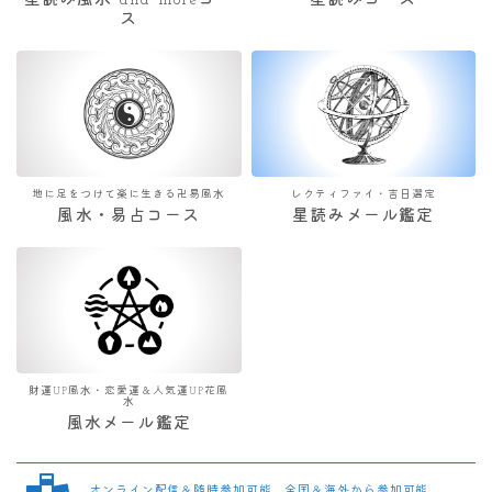
星読み風水 and moreコー
星読みコース
ス
地に足をつけて楽に生きる卍易風水
レクティファイ・吉日選定
風水・易占コース
星読みメール鑑定
財運UP風水・恋愛運＆人気運UP花風
水
風水メール鑑定
オンライン配信＆随時参加可能 全国＆海外から参加可能