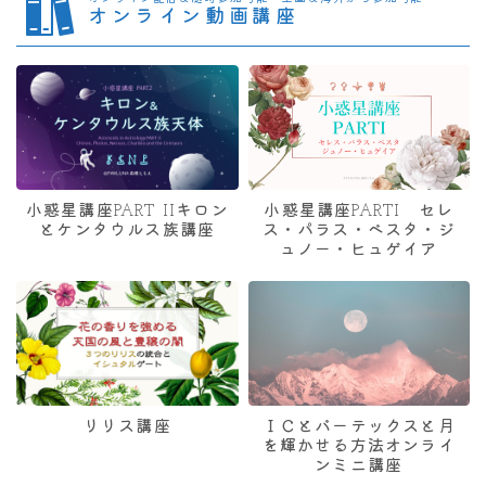
オンライン動画講座
小惑星講座PART IIキロン
小惑星講座PARTI セレ
とケンタウルス族講座
ス・パラス・ベスタ・ジ
ュノー・ヒュゲイア
リリス講座
ＩＣとバーテックスと月
を輝かせる方法オンライ
ンミニ講座