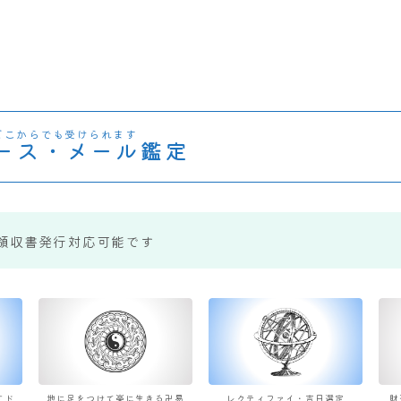
どこからでも受けられます
ース・メール鑑定
領収書発行対応可能です
すド
地に足をつけて楽に生きる卍易
レクティファイ・吉日選定
財