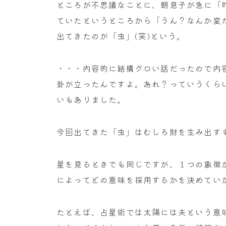
ところが不思議なことに、朝息子が急に「
ていたというところから「うん？なんか変
出てきたのが「虫」(笑)という。
・・・内容的に結構グロい話だったので内
卦が立ったんですよ。あれ？っていうくら
いもありました。
今回出てきた「虫」はむしろ財を生み出す
星を見るときでも同じですが、１つの象徴
によってどの意味を採用するかを決めてい
たとえば、占星術では太陽には夫という意