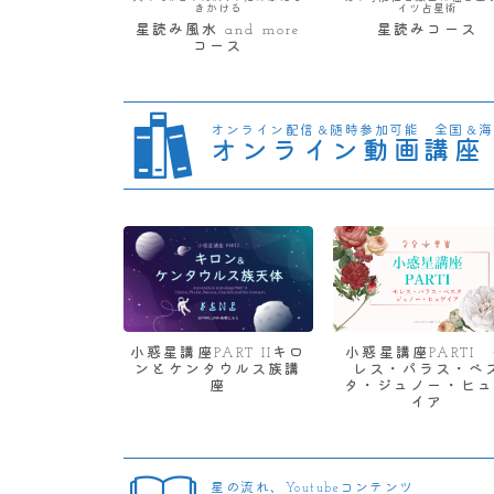
きかける
イツ占星術
星読み風水 and more
星読みコース
コース
オンライン配信＆随時参加可能 全国＆海
オンライン動画講座
小惑星講座PART IIキロ
小惑星講座PARTI
ンとケンタウルス族講
レス・パラス・ベ
座
タ・ジュノー・ヒュ
イア
星の流れ、Youtubeコンテンツ