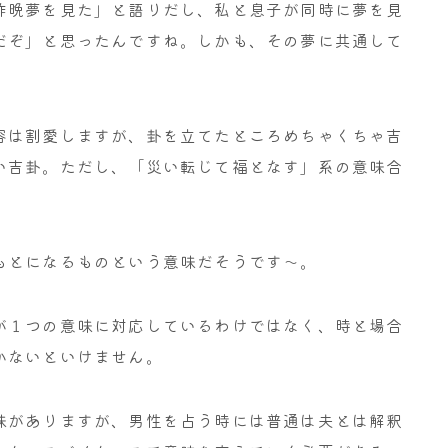
昨晩夢を見た」と語りだし、私と息子が同時に夢を見
だぞ」と思ったんですね。しかも、その夢に共通して
容は割愛しますが、卦を立てたところめちゃくちゃ吉
い吉卦。ただし、「災い転じて福となす」系の意味合
もとになるものという意味だそうです～。
が１つの意味に対応しているわけではなく、時と場合
かないといけません。
味がありますが、男性を占う時には普通は夫とは解釈