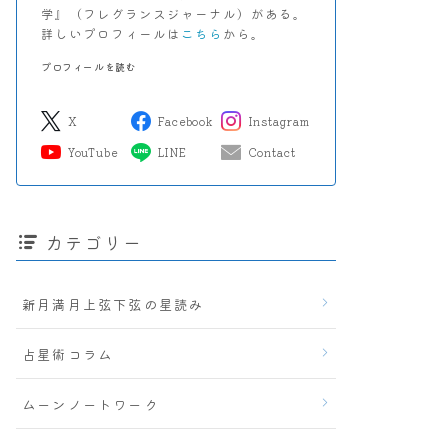
学』（フレグランスジャーナル）がある。
詳しいプロフィールは
こちら
から。
プロフィールを読む
X
Facebook
Instagram
YouTube
LINE
Contact
カテゴリー
新月満月上弦下弦の星読み
占星術コラム
ムーンノートワーク