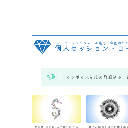
Zoomセッション＆メール鑑定 全国海外
個人セッション・コ
インボイス制度の登録済み！
天の時×地の利×人の和にはたら
魂の可能性を緻密に描き出