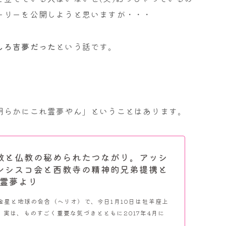
ーリーを公開しようと思いますが・・・
しろ吉夢だった
という話です。
明らかにこれ霊夢やん」ということはあります。
教と仏教の秘められたつながり。アッシ
ンシスコ会と西教寺の精神的兄弟提携と
の霊夢より
は金星と地球の会合（ヘリオ）で、今日1月10日は牡羊座上
。実は、ものすごく重要な気づきとともに2017年4月に