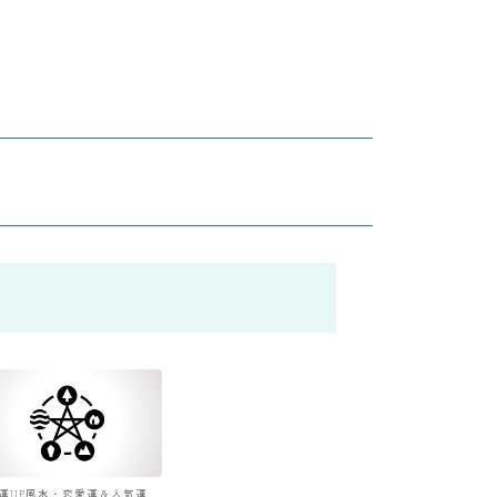
運UP風水・恋愛運＆人気運