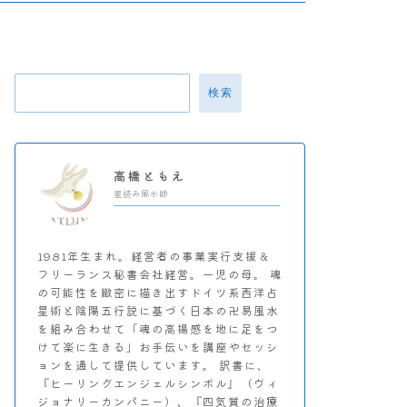
検索
高橋ともえ
星読み風水師
1981年生まれ。経営者の事業実行支援＆
フリーランス秘書会社経営。一児の母。 魂
の可能性を緻密に描き出すドイツ系西洋占
星術と陰陽五行説に基づく日本の卍易風水
を組み合わせて「魂の高揚感を地に足をつ
けて楽に生きる」お手伝いを講座やセッシ
ョンを通して提供しています。 訳書に、
『ヒーリングエンジェルシンボル』（ヴィ
ジョナリーカンパニー）、『四気質の治療