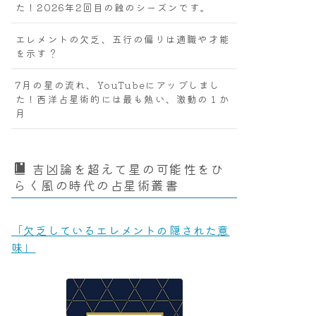
た！2026年2回目の蝕のシーズンです。
エレメントの欠乏、五行の偏りは適職や才能
を示す？
7月の星の流れ、YouTubeにアップしまし
た！西洋占星術的には最も熱い、激動の１か
月
吉凶論を超えて星の可能性をひ
らく風の時代の占星術叢書
「欠乏しているエレメントの隠された意
味」