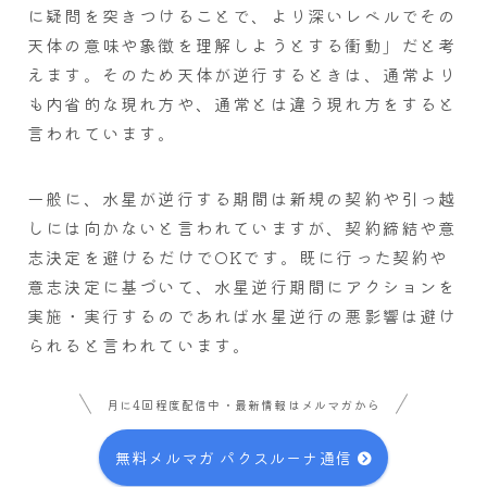
に疑問を突きつけることで、より深いレベルでその
天体の意味や象徴を理解しようとする衝動」だと考
えます。そのため天体が逆行するときは、通常より
も内省的な現れ方や、通常とは違う現れ方をすると
言われています。
一般に、水星が逆行する期間は新規の契約や引っ越
しには向かないと言われていますが、契約締結や意
志決定を避けるだけでOKです。既に行った契約や
意志決定に基づいて、水星逆行期間にアクションを
実施・実行するのであれば水星逆行の悪影響は避け
られると言われています。
月に4回程度配信中・最新情報はメルマガから
無料メルマガ パクスルーナ通信