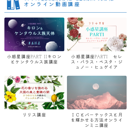
オンライン動画講座
小惑星講座PART IIキロン
小惑星講座PARTI セレ
とケンタウルス族講座
ス・パラス・ベスタ・ジ
ュノー・ヒュゲイア
リリス講座
ＩＣとバーテックスと月
を輝かせる方法オンライ
ンミニ講座