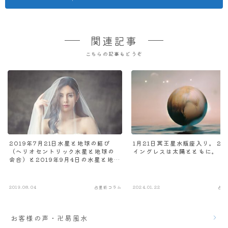
関連記事
こちらの記事もどうぞ
2019年7月21日水星と地球の結び
1月21日冥王星水瓶座入り。２
（ヘリオセントリック水星と地球の
イングレスは太陽とともに。
会合）と2019年9月4日の水星と地球
の開き～双子の体重を測るミューズ
とベールを外された花嫁
2019.08.04
占星術コラム
2024.01.22
占星
お客様の声・卍易風水