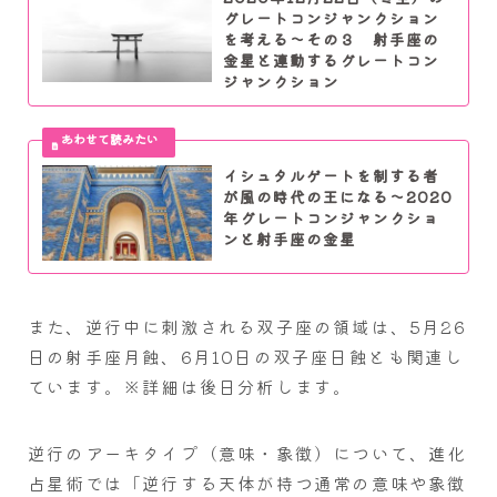
グレートコンジャンクション
を考える～その３ 射手座の
金星と連動するグレートコン
ジャンクション
イシュタルゲートを制する者
が風の時代の王になる～2020
年グレートコンジャンクショ
ンと射手座の金星
また、逆行中に刺激される双子座の領域は、5月26
日の射手座月蝕、6月10日の双子座日蝕とも関連し
ています。※詳細は後日分析します。
逆行のアーキタイプ（意味・象徴）について、進化
占星術では「逆行する天体が持つ通常の意味や象徴