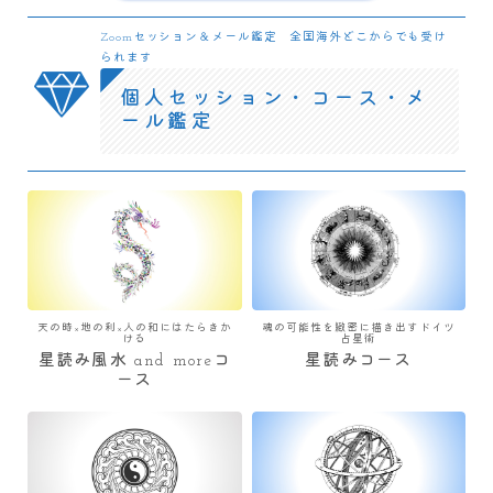
Zoomセッション＆メール鑑定 全国海外どこからでも受け
られます
個人セッション・コース・メ
ール鑑定
天の時×地の利×人の和にはたらきか
魂の可能性を緻密に描き出すドイツ
ける
占星術
星読み風水 and moreコ
星読みコース
ース