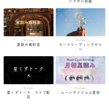
ングの小部屋
Youtube
Youtube
星読み資料室
カードリーディングサロ
ン
Youtube
Youtube
星くずトーク ライブ配
ムーンサイクル占星術
信