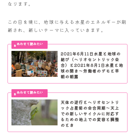
なります。
この日を境に、地球に与える水星のエネルギーが刷
新され、新しいテーマに入っていきます。
2021年6月11日水星と地球の
結び（ヘリオセントリック会
合）と2021年8月1日水星と地
球の開き～労働者のデモと早
朝の朝露
天体の逆行とヘリオセントリ
ック占星術の会合周期～天上
での新しいサイクルに対応す
るための地上での変容と調整
のとき