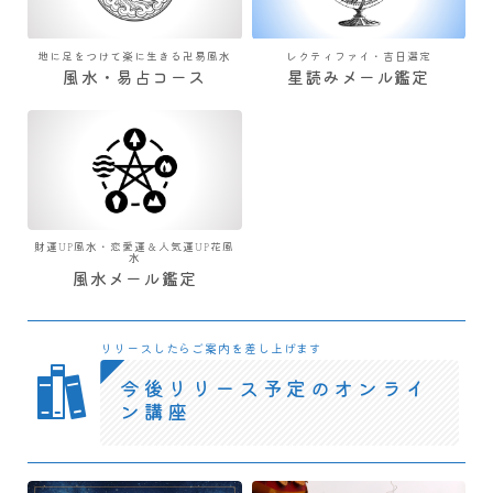
地に足をつけて楽に生きる卍易風水
レクティファイ・吉日選定
風水・易占コース
星読みメール鑑定
財運UP風水・恋愛運＆人気運UP花風
水
風水メール鑑定
リリースしたらご案内を差し上げます
今後リリース予定のオンライ
ン講座