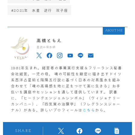
#2021年 水星 逆行 双子座
ABOUT ME
高橋ともえ
星読み風水師
1981年生まれ。経営者の事業実行支援＆フリーランス秘書
会社経営。一児の母。 魂の可能性を緻密に描き出すドイツ
系西洋占星術と陰陽五行説に基づく日本の卍易風水を組み
合わせて「魂の高揚感を地に足をつけて楽に生きる」お手
伝いを講座やセッションを通して提供しています。 訳書
に、『ヒーリングエンジェルシンボル』（ヴィジョナリー
カンパニー）、『四気質の治療学』（フレグランスジャー
ナル）がある。詳しいプロフィールは
こちら
から。
SHARE