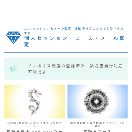
Zoomセッション＆メール鑑定 全国海外どこからでも受けられ
ます
個人セッション・コース・メール鑑
定
インボイス制度の登録済み！領収書発行対応
可能です
天の時×地の利×人の和にはたらきかけ
魂の可能性を緻密に描き出すドイツ占
る
星術