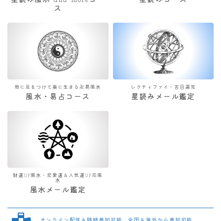
星読み風水 and moreコー
星読みコース
ス
地に足をつけて楽に生きる卍易風水
レクティファイ・吉日選定
風水・易占コース
星読みメール鑑定
財運UP風水・恋愛運＆人気運UP花風
水
風水メール鑑定
オンライン配信＆随時参加可能 全国＆海外から参加可能