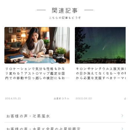
関連記事
こちらの記事もどうぞ
リロケーションで気分も性格もかな
キロンやケンタウルス族天体は
り変わる？アストロマップ鑑定は国
の日か消えてなくなる～今の時
内での移動や引っ越しの検討にもお
から必要な克服すべきテーマと
すすめ。
2024.05.21
占星術コラム
2022.09.22
占星
お客様の声・卍易風水
お客様の声・水星と金星の占星術鑑定