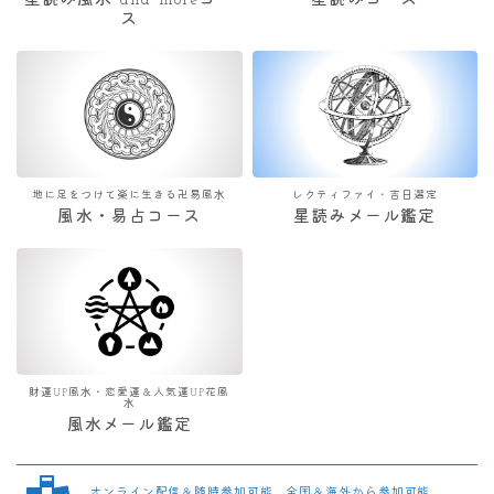
星読み風水 and moreコー
星読みコース
ス
地に足をつけて楽に生きる卍易風水
レクティファイ・吉日選定
風水・易占コース
星読みメール鑑定
財運UP風水・恋愛運＆人気運UP花風
水
風水メール鑑定
オンライン配信＆随時参加可能 全国＆海外から参加可能