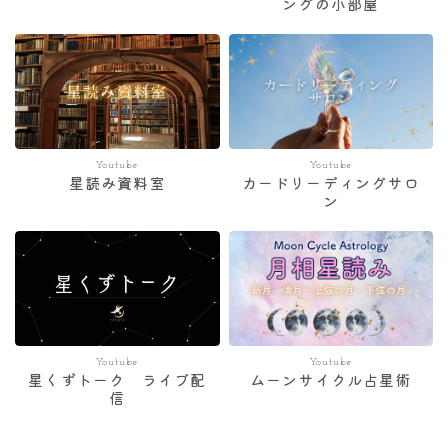
ングの小部屋
Youtube
Youtube
星読み資料室
カードリーディングサロ
ン
Youtube
Youtube
星くずトーク ライブ配
ムーンサイクル占星術
信