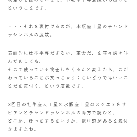
ということです。
・・・それを裏付けるのが、水瓶座土星のチャンド
ラシンボルの度数。
表面的には不平等だずるい、革命だ、と喧々諤々叫
んだとしても、
そこで使っている物差しをくるんと変えたら、こだ
わっていることが笑っちゃうくらいどうでもいいこ
とだと気付く、という度数です。
3回目の牡牛座天王星と水瓶座土星のスクエアをサ
ビアンとチャンドラシンボルの両方で読むと、
どこか、ほっとするというか、抜け感があると気付
きますよね。