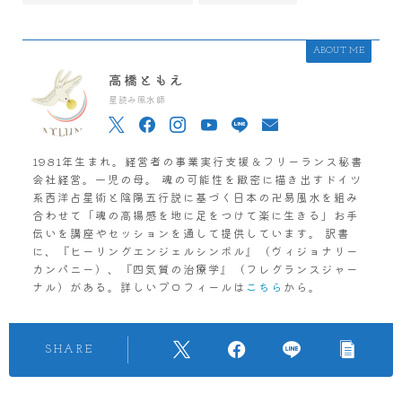
ABOUT ME
高橋ともえ
星読み風水師
1981年生まれ。経営者の事業実行支援＆フリーランス秘書
会社経営。一児の母。 魂の可能性を緻密に描き出すドイツ
系西洋占星術と陰陽五行説に基づく日本の卍易風水を組み
合わせて「魂の高揚感を地に足をつけて楽に生きる」お手
伝いを講座やセッションを通して提供しています。 訳書
に、『ヒーリングエンジェルシンボル』（ヴィジョナリー
カンパニー）、『四気質の治療学』（フレグランスジャー
ナル）がある。詳しいプロフィールは
こちら
から。
SHARE