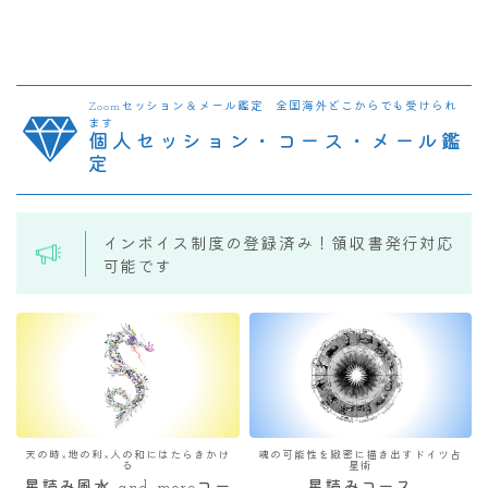
Zoomセッション＆メール鑑定 全国海外どこからでも受けられ
ます
個人セッション・コース・メール鑑
定
インボイス制度の登録済み！領収書発行対応
可能です
天の時×地の利×人の和にはたらきかけ
魂の可能性を緻密に描き出すドイツ占
る
星術