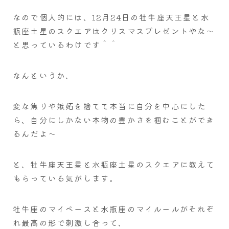
なので個人的には、12月24日の牡牛座天王星と水
瓶座土星のスクエアはクリスマスプレゼントやな～
と思っているわけです＾＾
なんというか、
変な焦りや嫉妬を捨てて本当に自分を中心にした
ら、自分にしかない本物の豊かさを掴むことができ
るんだよ～
と、牡牛座天王星と水瓶座土星のスクエアに教えて
もらっている気がします。
牡牛座のマイペースと水瓶座のマイルールがそれぞ
れ最高の形で刺激し合って、