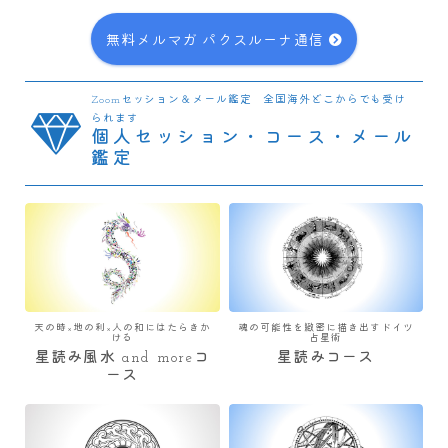
無料メルマガ パクスルーナ通信
Zoomセッション＆メール鑑定 全国海外どこからでも受け
られます
個人セッション・コース・メール
鑑定
天の時×地の利×人の和にはたらきか
魂の可能性を緻密に描き出すドイツ
ける
占星術
星読み風水 and moreコ
星読みコース
ース