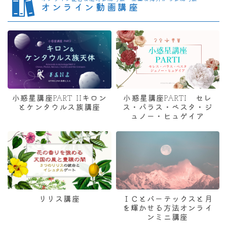
オンライン動画講座
小惑星講座PART IIキロン
小惑星講座PARTI セレ
とケンタウルス族講座
ス・パラス・ベスタ・ジ
ュノー・ヒュゲイア
リリス講座
ＩＣとバーテックスと月
を輝かせる方法オンライ
ンミニ講座