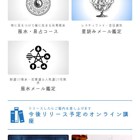
地に足をつけて楽に生きる卍易風水
レクティファイ・吉日選定
風水・易占コース
星読みメール鑑定
財運UP風水・恋愛運＆人気運UP花風
水
風水メール鑑定
リリースしたらご案内を差し上げます
今後リリース予定のオンライン講
座