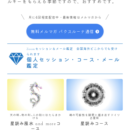
ルギーをもらえる季節ですので、おすすめです。
月に4回程度配信中・最新情報はメルマガから
無料メルマガ パクスルーナ通信
Zoomセッション＆メール鑑定 全国海外どこからでも受け
られます
個人セッション・コース・メール
鑑定
天の時×地の利×人の和にはたらきか
魂の可能性を緻密に描き出すドイツ
ける
占星術
星読み風水 and moreコ
星読みコース
ース