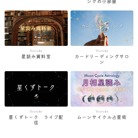
ングの小部屋
Youtube
Youtube
星読み資料室
カードリーディングサロ
ン
Youtube
Youtube
星くずトーク ライブ配
ムーンサイクル占星術
信