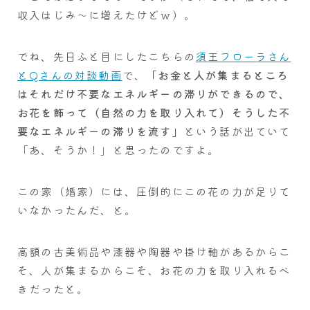
収入はじみ～に増えたけどｗ）。
でね、先日ふと目にしたこちらの
須王フローラさん
とQさんの対談動画
で、
「お金と人が集まるところ
はそれだけ不要なエネルギーの滞りができるので、
お花を飾って（自然の力を取り入れて）そうした不
要なエネルギーの滞りを流す」
という話が出ていて
「あ、そうか！」と思ったのですよ。
この家（婚家）には、圧倒的にこの花の力が足りて
いなかったんだ、と。
高額の古美術品や漆器や陶器や掛け軸があるからこ
そ、人が集まるからこそ、お花の力を取り入れるべ
きだったと。