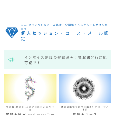
Zoomセッション＆メール鑑定 全国海外どこからでも受けられ
ます
個人セッション・コース・メール鑑
定
インボイス制度の登録済み！領収書発行対応
可能です
天の時×地の利×人の和にはたらきかけ
魂の可能性を緻密に描き出すドイツ占
る
星術