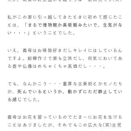
私がこの家に引っ越してきたときに初めて感じたこ
とは、
「まるで博物館か美術館みたいで、生気がな
い・・・」
ということでした。
いえ、義母はお掃除好きだしキレイにはしているん
ですよ。総欅作りで家も立派だし、何気においてあ
る壺や仏像はめちゃくちゃ高価だし・・・。
でも、なんかこう・・・重厚な古美術とかモノたち
が、
死んでいるというか、動かずにただ静止してい
る感じ
でした。
義母はお花を習っているのでたま～にお花を生ける
ことはありましたが、それでもこの広大な(笑)古民