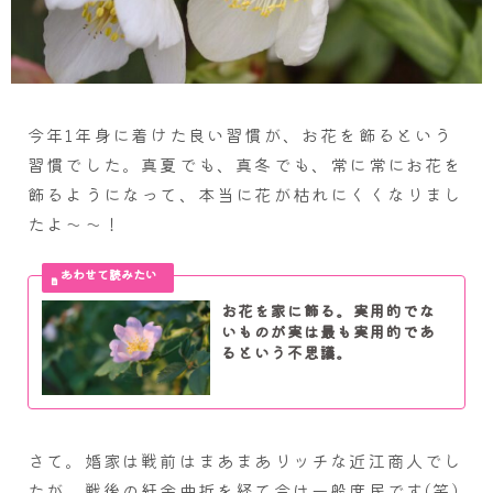
今年1年身に着けた良い習慣が、お花を飾るという
習慣でした。真夏でも、真冬でも、常に常にお花を
飾るようになって、本当に花が枯れにくくなりまし
たよ～～！
お花を家に飾る。実用的でな
いものが実は最も実用的であ
るという不思議。
さて。婚家は戦前はまあまあリッチな近江商人でし
たが、戦後の紆余曲折を経て今は一般庶民です(笑)