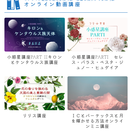
オンライン動画講座
小惑星講座PART IIキロン
小惑星講座PARTI セレ
とケンタウルス族講座
ス・パラス・ベスタ・ジ
ュノー・ヒュゲイア
リリス講座
ＩＣとバーテックスと月
を輝かせる方法オンライ
ンミニ講座