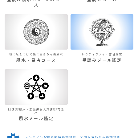
星読み風水 and moreコー
星読みコース
ス
地に足をつけて楽に生きる卍易風水
レクティファイ・吉日選定
風水・易占コース
星読みメール鑑定
財運UP風水・恋愛運＆人気運UP花風
水
風水メール鑑定
オンライン配信＆随時参加可能 全国＆海外から参加可能