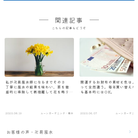
関連記事
こちらの記事もどうぞ
私が卍易風水師になるまでその３
開運するお財布の素材と色は人
丁寧に風水の結果を味わい、家を徹
って全然違う。毎年買い替えな
底的に掃除して断捨離して花を飾り
も基本的にはOK。
続ける
2023.08.19
ムーンガーデニング・風水
2023.06.07
ムーンガーデニン
お客様の声・卍易風水