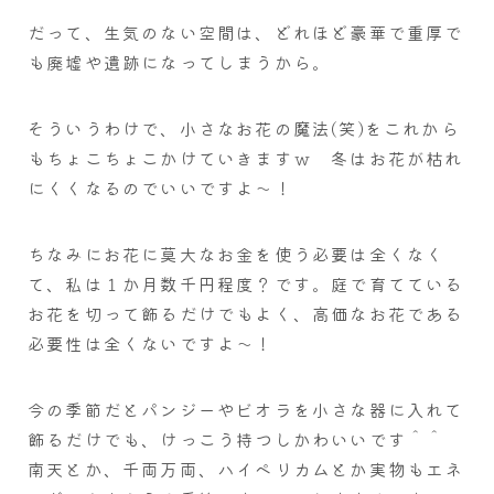
だって、生気のない空間は、どれほど豪華で重厚で
も廃墟や遺跡になってしまうから。
そういうわけで、小さなお花の魔法(笑)をこれから
もちょこちょこかけていきますｗ 冬はお花が枯れ
にくくなるのでいいですよ～！
ちなみにお花に莫大なお金を使う必要は全くなく
て、私は１か月数千円程度？です。庭で育てている
お花を切って飾るだけでもよく、高価なお花である
必要性は全くないですよ～！
今の季節だとパンジーやビオラを小さな器に入れて
飾るだけでも、けっこう持つしかわいいです＾＾
南天とか、千両万両、ハイペリカムとか実物もエネ