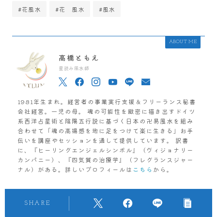
#花風水
#花 風水
#風水
ABOUT ME
高橋ともえ
星読み風水師
1981年生まれ。経営者の事業実行支援＆フリーランス秘書
会社経営。一児の母。 魂の可能性を緻密に描き出すドイツ
系西洋占星術と陰陽五行説に基づく日本の卍易風水を組み
合わせて「魂の高揚感を地に足をつけて楽に生きる」お手
伝いを講座やセッションを通して提供しています。 訳書
に、『ヒーリングエンジェルシンボル』（ヴィジョナリー
カンパニー）、『四気質の治療学』（フレグランスジャー
ナル）がある。詳しいプロフィールは
こちら
から。
SHARE