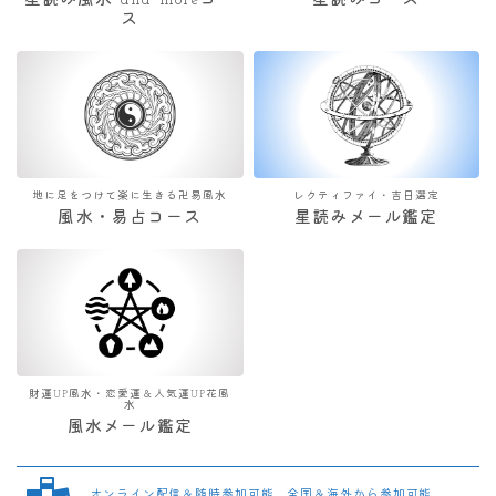
星読み風水 and moreコー
星読みコース
ス
地に足をつけて楽に生きる卍易風水
レクティファイ・吉日選定
風水・易占コース
星読みメール鑑定
財運UP風水・恋愛運＆人気運UP花風
水
風水メール鑑定
オンライン配信＆随時参加可能 全国＆海外から参加可能