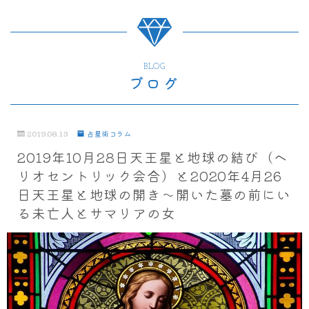
BLOG
ブログ
2019.08.13
占星術コラム
2019年10月28日天王星と地球の結び（ヘ
リオセントリック会合）と2020年4月26
日天王星と地球の開き～開いた墓の前にい
る未亡人とサマリアの女