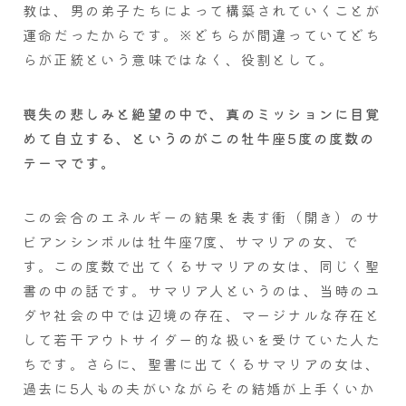
教は、男の弟子たちによって構築されていくことが
運命だったからです。※どちらが間違っていてどち
らが正統という意味ではなく、役割として。
喪失の悲しみと絶望の中で、真のミッションに目覚
めて自立する、というのがこの牡牛座5度の度数の
テーマです。
この会合のエネルギーの結果を表す衝（開き）のサ
ビアンシンボルは牡牛座7度、サマリアの女、で
す。この度数で出てくるサマリアの女は、同じく聖
書の中の話です。サマリア人というのは、当時のユ
ダヤ社会の中では辺境の存在、マージナルな存在と
して若干アウトサイダー的な扱いを受けていた人た
ちです。さらに、聖書に出てくるサマリアの女は、
過去に5人もの夫がいながらその結婚が上手くいか