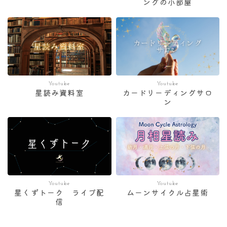
ングの小部屋
Youtube
Youtube
星読み資料室
カードリーディングサロ
ン
Youtube
Youtube
星くずトーク ライブ配
ムーンサイクル占星術
信