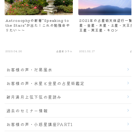
Astrosophyの新著"Speaking to
2021年の占星術天体逆行一覧
the Stars"が出た！これの勉強会や
星・金星・木星・土星・天王星
りたい～～
王星・冥王星・キロン
2023.04.26
占星術コラム
2021.02.17
占星
お客様の声・卍易風水
お客様の声・水星と金星の占星術鑑定
新月満月上弦下弦の星読み
過去のセミナー情報
お客様の声・小惑星講座PART1