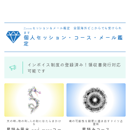
Zoomセッション＆メール鑑定 全国海外どこからでも受けられ
ます
個人セッション・コース・メール鑑
定
インボイス制度の登録済み！領収書発行対応
可能です
天の時×地の利×人の和にはたらきかけ
魂の可能性を緻密に描き出すドイツ占
る
星術