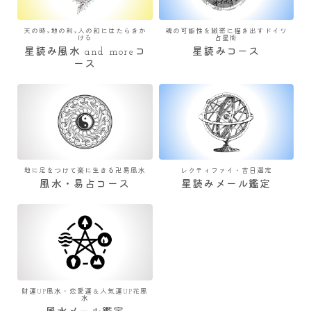
天の時×地の利×人の和にはたらきか
魂の可能性を緻密に描き出すドイツ
ける
占星術
星読み風水 and moreコ
星読みコース
ース
地に足をつけて楽に生きる卍易風水
レクティファイ・吉日選定
風水・易占コース
星読みメール鑑定
財運UP風水・恋愛運＆人気運UP花風
水