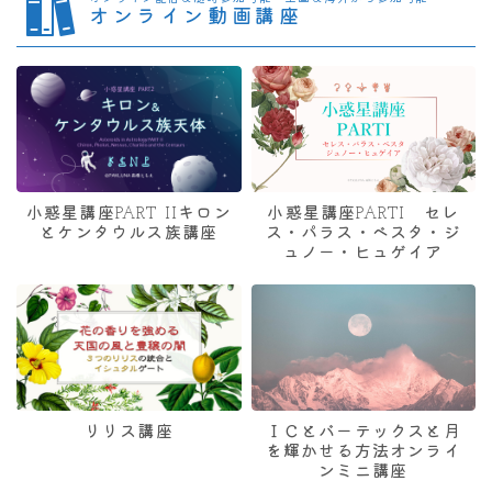
オンライン動画講座
小惑星講座PART IIキロン
小惑星講座PARTI セレ
とケンタウルス族講座
ス・パラス・ベスタ・ジ
ュノー・ヒュゲイア
リリス講座
ＩＣとバーテックスと月
を輝かせる方法オンライ
ンミニ講座