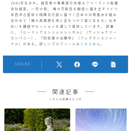
1981年生まれ。経営者の事業実行支援＆フリーランス秘書
会社経営。一児の母。 魂の可能性を緻密に描き出すドイツ
系西洋占星術と陰陽五行説に基づく日本の卍易風水を組み
合わせて「魂の高揚感を地に足をつけて楽に生きる」お手
伝いを講座やセッションを通して提供しています。 訳書
に、『ヒーリングエンジェルシンボル』（ヴィジョナリー
カンパニー）、『四気質の治療学』（フレグランスジャー
ナル）がある。詳しいプロフィールは
こちら
から。
SHARE
関連記事
こちらの記事もどうぞ