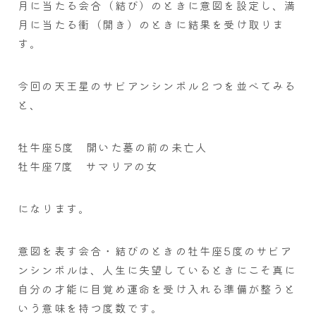
月に当たる会合（結び）のときに意図を設定し、満
月に当たる衝（開き）のときに結果を受け取りま
す。
今回の天王星のサビアンシンボル２つを並べてみる
と、
牡牛座5度 開いた墓の前の未亡人
牡牛座7度 サマリアの女
になります。
意図を表す会合・結びのときの牡牛座5度のサビア
ンシンボルは、人生に失望しているときにこそ真に
自分の才能に目覚め運命を受け入れる準備が整うと
いう意味を持つ度数です。