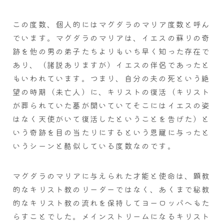
この度数、個人的にはマグダラのマリア度数と呼ん
でいます。マグダラのマリアは、イエスの蘇りの奇
跡を他の男の弟子たちよりもいち早く知った存在で
あり、（諸説ありますが）イエスの伴侶であったと
もいわれています。つまり、自分の夫の死という絶
望の時期（未亡人）に、キリストの復活（キリスト
が葬られていた墓が開いていてそこにはイエスの姿
はなく天使がいて復活したということを告げた）と
いう奇跡を目の当たりにするという恩寵に与ったと
いうシーンと酷似している度数なのです。
マグダラのマリアに与えられた才能と使命は、顕教
的なキリスト教のリーダーではなく、あくまで秘教
的なキリスト教の流れを保持してヨーロッパへもた
らすことでした。メインストリームになるキリスト