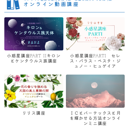
オンライン動画講座
小惑星講座PART IIキロン
小惑星講座PARTI セレ
とケンタウルス族講座
ス・パラス・ベスタ・ジ
ュノー・ヒュゲイア
リリス講座
ＩＣとバーテックスと月
を輝かせる方法オンライ
ンミニ講座