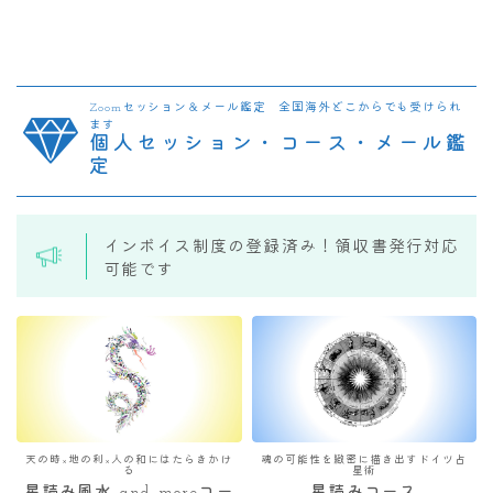
Zoomセッション＆メール鑑定 全国海外どこからでも受けられ
ます
個人セッション・コース・メール鑑
定
インボイス制度の登録済み！領収書発行対応
可能です
天の時×地の利×人の和にはたらきかけ
魂の可能性を緻密に描き出すドイツ占
る
星術