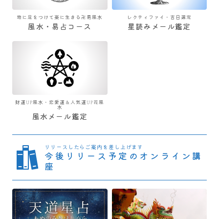
地に足をつけて楽に生きる卍易風水
レクティファイ・吉日選定
風水・易占コース
星読みメール鑑定
財運UP風水・恋愛運＆人気運UP花風
水
風水メール鑑定
リリースしたらご案内を差し上げます
今後リリース予定のオンライン講
座