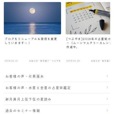
ブログをリニューアル＆発信を変更
[つぶやき]2019年の占星術カ
していきます～！
ー（ムーンマスタリーカレンダ
作成中。
2018.05.12
お知らせ・自己紹介・つぶやき
2018.09.23
お知らせ・自己紹介・
お客様の声・卍易風水
お客様の声・水星と金星の占星術鑑定
新月満月上弦下弦の星読み
過去のセミナー情報