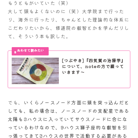
もうともがいていた（笑）
大して頭もよくないのに（笑）大学院まで行った
り、海外に行ったり、ちゃんとした理論的な体系に
こだわりたいから、修道院の叡智とかを学んだりし
て、そういう本も訳した。
[つぶやき]『四気質の治療学』
について、noteの方で綴って
いきます～
でも、
いくらノースノード方面に頭を突っ込んだと
しても、私の場合は、ノースノードの支配星である
太陽も3ハウスに入っていてサウスノードに合にな
っているわけなので、9ハウス獅子座的な叡智を引
っ張ってきて3ハウスの世界で活動する必要がある