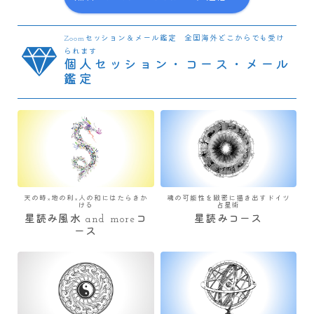
Zoomセッション＆メール鑑定 全国海外どこからでも受け
られます
個人セッション・コース・メール
鑑定
天の時×地の利×人の和にはたらきか
魂の可能性を緻密に描き出すドイツ
ける
占星術
星読み風水 and moreコ
星読みコース
ース