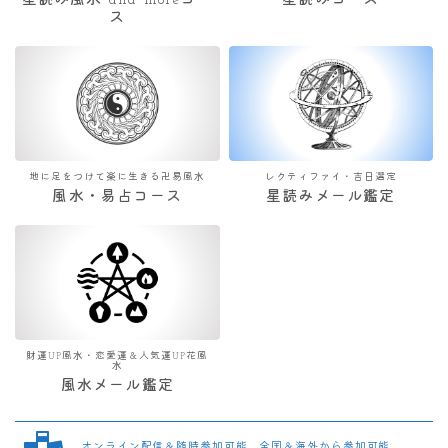
星読み風水 and moreコー
星読みコース
ス
地に足をつけて楽に生きる卍易風水
レクティファイ・吉日選定
風水・易占コース
星読みメール鑑定
財運UP風水・恋愛運＆人気運UP花風
水
風水メール鑑定
オンライン配信＆随時参加可能 全国＆海外から参加可能