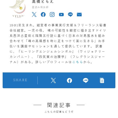
高橋ともえ
星読み風水師
1981年生まれ。経営者の事業実行支援＆フリーランス秘書
会社経営。一児の母。 魂の可能性を緻密に描き出すドイツ
系西洋占星術と陰陽五行説に基づく日本の卍易風水を組み
合わせて「魂の高揚感を地に足をつけて楽に生きる」お手
伝いを講座やセッションを通して提供しています。 訳書
に、『ヒーリングエンジェルシンボル』（ヴィジョナリー
カンパニー）、『四気質の治療学』（フレグランスジャー
ナル）がある。詳しいプロフィールは
こちら
から。
SHARE
関連記事
こちらの記事もどうぞ