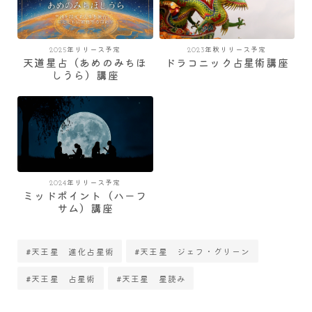
2025年リリース予定
2023年秋リリース予定
天道星占（あめのみちほ
ドラコニック占星術講座
しうら）講座
2024年リリース予定
ミッドポイント（ハーフ
サム）講座
#天王星 進化占星術
#天王星 ジェフ・グリーン
#天王星 占星術
#天王星 星読み