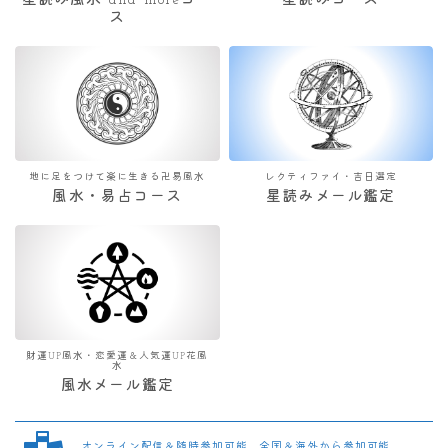
星読み風水 and moreコー
星読みコース
ス
地に足をつけて楽に生きる卍易風水
レクティファイ・吉日選定
風水・易占コース
星読みメール鑑定
財運UP風水・恋愛運＆人気運UP花風
水
風水メール鑑定
オンライン配信＆随時参加可能 全国＆海外から参加可能