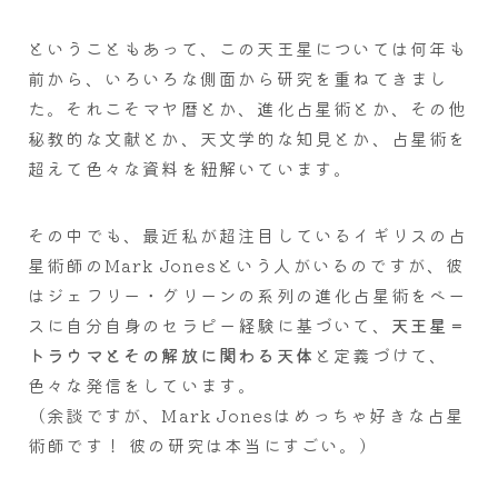
ということもあって、この天王星については何年も
前から、いろいろな側面から研究を重ねてきまし
た。それこそマヤ暦とか、進化占星術とか、その他
秘教的な文献とか、天文学的な知見とか、占星術を
超えて色々な資料を紐解いています。
その中でも、最近私が超注目しているイギリスの占
星術師のMark Jonesという人がいるのですが、彼
はジェフリー・グリーンの系列の進化占星術をベー
スに自分自身のセラピー経験に基づいて、
天王星＝
トラウマとその解放に関わる天体
と定義づけて、
色々な発信をしています。
（余談ですが、Mark Jonesはめっちゃ好きな占星
術師です！ 彼の研究は本当にすごい。）