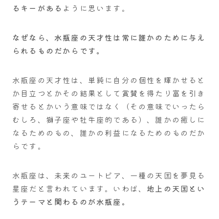
るキーがある
ように思います。
なぜなら、水瓶座の天才性は常に誰かのために与え
られるものだからです。
水瓶座の天才性は、単純に自分の個性を輝かせると
か目立つとかその結果として賞賛を得たり富を引き
寄せるとかいう意味ではなく（その意味でいったら
むしろ、獅子座や牡牛座的である）、誰かの癒しに
なるためのもの、誰かの利益になるためのものだか
らです。
水瓶座は、未来のユートピア、一種の天国を夢見る
星座だと言われています。いわば、
地上の天国とい
うテーマと関わるのが水瓶座。