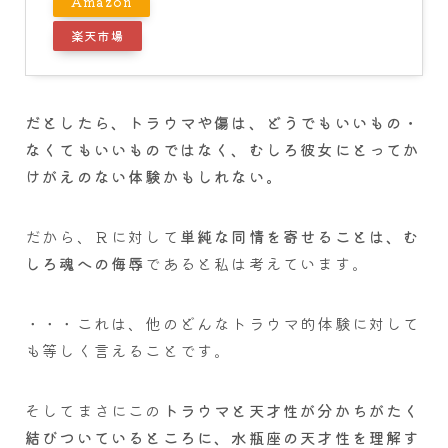
Amazon
楽天市場
だとしたら、トラウマや傷は、どうでもいいもの・
なくてもいいものではなく、むしろ彼女にとってか
けがえのない体験かもしれない。
だから、Ｒに対して
単純な同情を寄せることは、む
しろ魂への侮辱
であると私は考えています。
・・・これは、他のどんなトラウマ的体験に対して
も等しく言えることです。
そしてまさにこの
トラウマと天才性が分かちがたく
結びついているところに、水瓶座の天才性を理解す