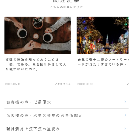
関連記事
こちらの記事もどうぞ
複数の技法を知っておくことは
去年の聖十二夜のノートワーク
「愛」である。星を振りかざして人
ードが当たりすぎている件・・・
を裁かないために。
2023.06.11
占星術コラム
2022.12.09
占星
お客様の声・卍易風水
お客様の声・水星と金星の占星術鑑定
新月満月上弦下弦の星読み