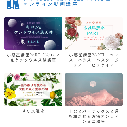
オンライン動画講座
小惑星講座PART IIキロン
小惑星講座PARTI セレ
とケンタウルス族講座
ス・パラス・ベスタ・ジ
ュノー・ヒュゲイア
リリス講座
ＩＣとバーテックスと月
を輝かせる方法オンライ
ンミニ講座