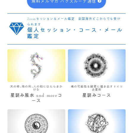
無料メルマガ パクスルーナ通信
Zoomセッション＆メール鑑定 全国海外どこからでも受け
られます
個人セッション・コース・メール
鑑定
天の時×地の利×人の和にはたらきか
魂の可能性を緻密に描き出すドイツ
ける
占星術
星読み風水 and moreコ
星読みコース
ース