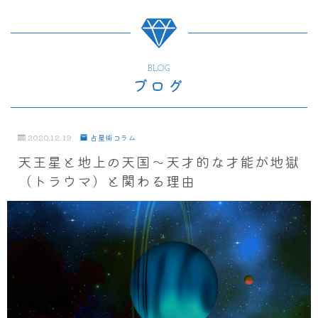
BLOG
ブログ
2020.12.19
占星術コラム
天王星と地上の天国～天才的な才能が地獄
（トラウマ）と関わる理由