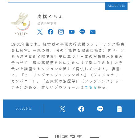
ABOUT ME
高橋ともえ
星読み風水師
1981年生まれ。経営者の事業実行支援＆フリーランス秘書
会社経営。一児の母。 魂の可能性を緻密に描き出すドイツ
系西洋占星術と陰陽五行説に基づく日本の卍易風水を組み
合わせて「魂の高揚感を地に足をつけて楽に生きる」お手
伝いを講座やセッションを通して提供しています。 訳書
に、『ヒーリングエンジェルシンボル』（ヴィジョナリー
カンパニー）、『四気質の治療学』（フレグランスジャー
ナル）がある。詳しいプロフィールは
こちら
から。
SHARE