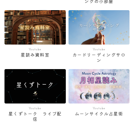
ングの小部屋
Youtube
Youtube
星読み資料室
カードリーディングサロ
ン
Youtube
Youtube
星くずトーク ライブ配
ムーンサイクル占星術
信