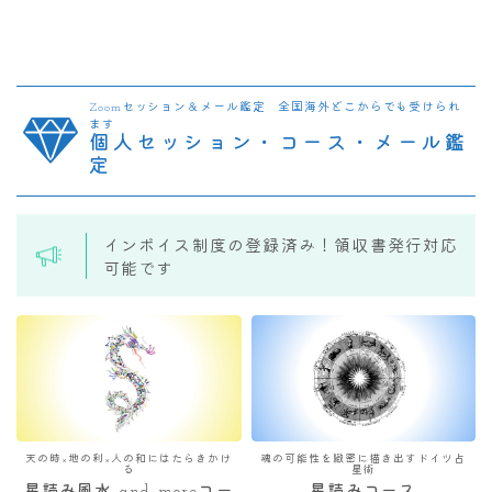
Zoomセッション＆メール鑑定 全国海外どこからでも受けられ
ます
個人セッション・コース・メール鑑
定
インボイス制度の登録済み！領収書発行対応
可能です
天の時×地の利×人の和にはたらきかけ
魂の可能性を緻密に描き出すドイツ占
る
星術