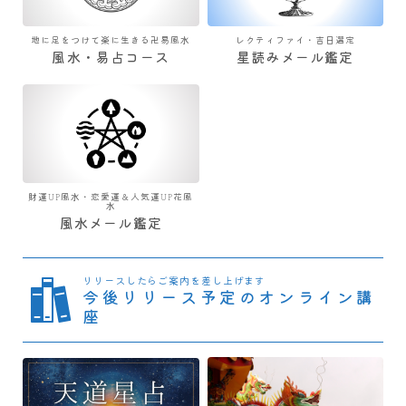
地に足をつけて楽に生きる卍易風水
レクティファイ・吉日選定
風水・易占コース
星読みメール鑑定
財運UP風水・恋愛運＆人気運UP花風
水
風水メール鑑定
リリースしたらご案内を差し上げます
今後リリース予定のオンライン講
座