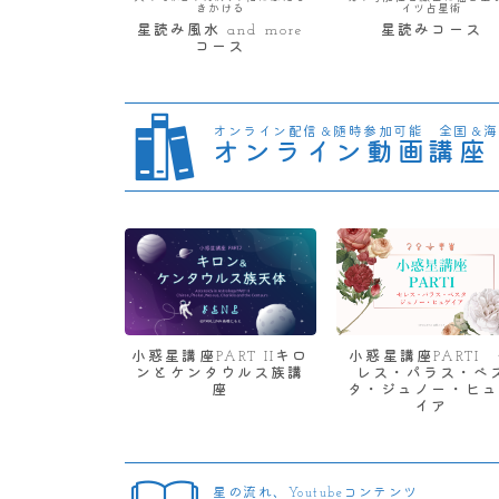
きかける
イツ占星術
星読み風水 and more
星読みコース
コース
オンライン配信＆随時参加可能 全国＆海
オンライン動画講座
小惑星講座PART IIキロ
小惑星講座PARTI
ンとケンタウルス族講
レス・パラス・ベ
座
タ・ジュノー・ヒュ
イア
星の流れ、Youtubeコンテンツ