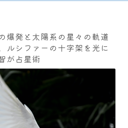
の爆発と太陽系の星々の軌道
。ルシファーの十字架を光に
智が占星術