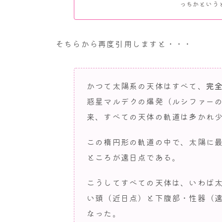
っちかというと
そちらから再度引用しますと・・・
かつて太陽系の天体はすべて、
完
惑星マルデクの爆発（ルシファー
来、すべての天体の軌道は多かれ
この楕円形の軌道の中で、太陽に
ところが遠日点である。
こうしてすべての天体は、いわば
い頭（近日点）と下腹部・性器（
なった。