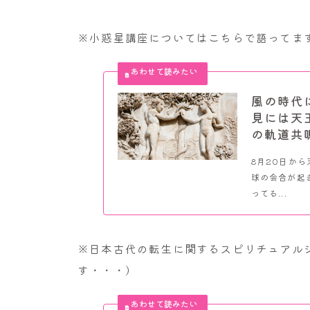
※小惑星講座についてはこちらで語ってま
風の時代
見には天
の軌道共
8月20日か
球の会合が起
ってる...
※日本古代の転生に関するスピリチュアル
す・・・）