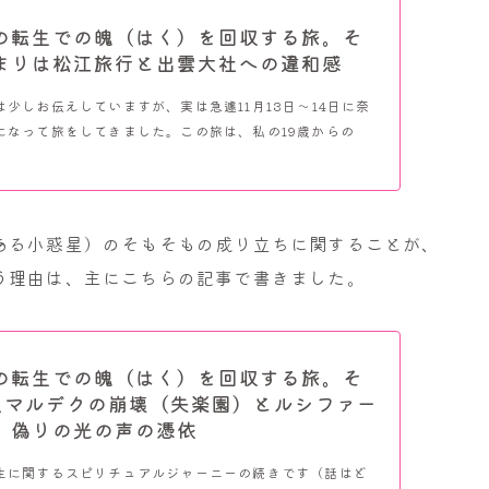
の転生での魄（はく）を回収する旅。そ
まりは松江旅行と出雲大社への違和感
少しお伝えしていますが、実は急遽11月13日～14日に奈
になって旅をしてきました。この旅は、私の19歳からの
ある小惑星）のそもそもの成り立ちに関することが、
う理由は、主にこちらの記事で書きました。
の転生での魄（はく）を回収する旅。そ
星マルデクの崩壊（失楽園）とルシファー
、偽りの光の声の憑依
生に関するスピリチュアルジャーニーの続きです（話はど