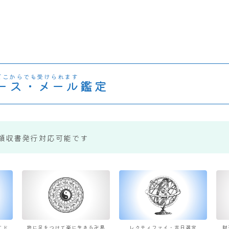
どこからでも受けられます
ース・メール鑑定
領収書発行対応可能です
すド
地に足をつけて楽に生きる卍易
レクティファイ・吉日選定
財