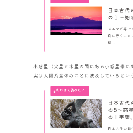
日本古代
の１～始
メルマガ等では
良に行くこと
総...
小惑星（火星と木星の間にある小惑星帯に
実は太陽系全体のことに波及しているとい
日本古代
の8～惑
の十字架
日本古代の転