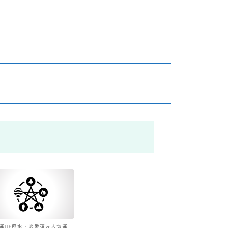
運UP風水・恋愛運＆人気運