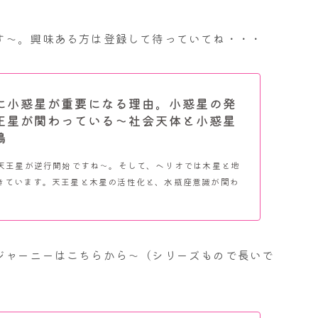
す～。興味ある方は登録して待っていてね・・・
に小惑星が重要になる理由。小惑星の発
王星が関わっている～社会天体と小惑星
鳴
ら天王星が逆行開始ですね～。そして、ヘリオでは木星と地
きています。天王星と木星の活性化と、水瓶座意識が関わ
ジャーニーはこちらから～（シリーズもので長いで