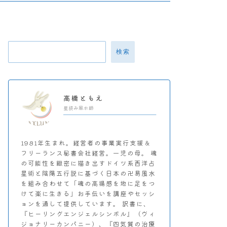
検索
高橋ともえ
星読み風水師
1981年生まれ。経営者の事業実行支援＆
フリーランス秘書会社経営。一児の母。 魂
の可能性を緻密に描き出すドイツ系西洋占
星術と陰陽五行説に基づく日本の卍易風水
を組み合わせて「魂の高揚感を地に足をつ
けて楽に生きる」お手伝いを講座やセッシ
ョンを通して提供しています。 訳書に、
『ヒーリングエンジェルシンボル』（ヴィ
ジョナリーカンパニー）、『四気質の治療