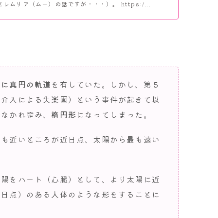
レムリア（ムー）の話ですが・・・）。 https:/...
全に真円の軌道
を有していた。しかし、第５
の介入による失楽園）という事件が起きて以
少なかれ歪み、
楕円形
になってしまった。
最も近いところが近日点、太陽から最も遠い
太陽をハート（心臓）として、より太陽に近
遠日点）のある人体のような形をすることに