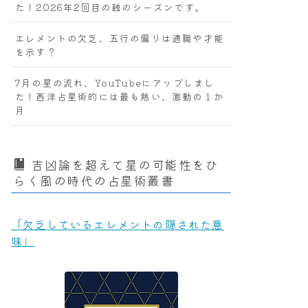
た！2026年2回目の蝕のシーズンです。
エレメントの欠乏、五行の偏りは適職や才能
を示す？
7月の星の流れ、YouTubeにアップしまし
た！西洋占星術的には最も熱い、激動の１か
月
吉凶論を超えて星の可能性をひ
らく風の時代の占星術叢書
「欠乏しているエレメントの隠された意
味」