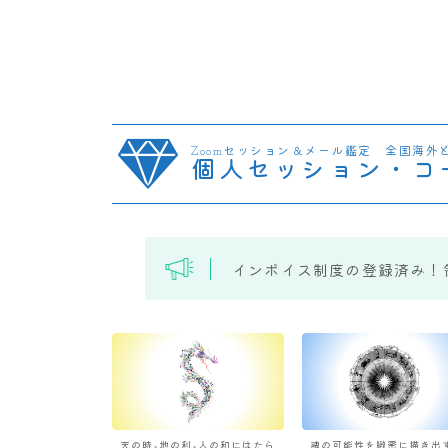
Zoomセッション＆メール鑑定 全国海外
個人セッション・コ
インボイス制度の登録済み！
天の時×地の利×人の和にはたら
魂の可能性を緻密に描き出