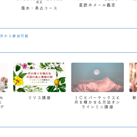
風水
星読みメール鑑定
風水・易占コース
外から参加可能
 セ
リリス講座
ＩＣとバーテックスと
ス
月を輝かせる方法オン
ゲ
ラインミニ講座