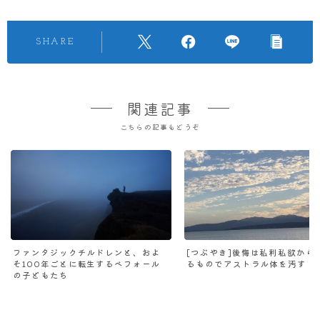
SHARE
関連記事
こちらの記事もどうぞ
ファンタジックチルドレンと、およ
[つぶやき]後悔は私利私欲から
そ100年ごとに転生するベフォール
るものでアストラル体を汚す
の子どもたち