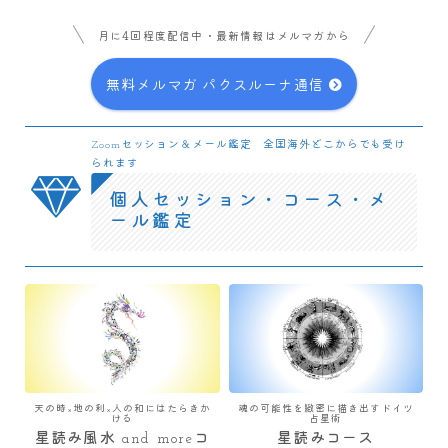
月に4回程度配信中・最新情報はメルマガから
無料メルマガ パクスルーナ通信
Zoomセッション＆メール鑑定 全国海外どこからでも受け
られます
個人セッション・コース・メ
ール鑑定
天の時×地の利×人の和にはたらきか
魂の可能性を緻密に描き出すドイツ
ける
占星術
星読み風水 and moreコ
星読みコース