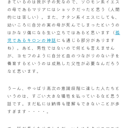
きているのは我が子の死なので、ソロモン系イエス
の母であるマリアにはショックだったと思う（人間
的には苦しい）。また、ナタン系イエスにしても、
幼いころに自分の実の母が死んでしまったというの
はかなり傷になる生い立ちではあると思います（
孤
児であるキロンの神話
にも通じる部分があります
ね）。あと、男性ではないので何とも言えません
が、ヨセフのように自分と血のつながりのない子を
養育するというのは成熟した父性が必要なんだろう
なと思います。
うーん、やっぱり高次の意識段階に達した人たちと
いうのは、すごい大きな犠牲を払っているなと思う
話です。まだ私には納得も理解もできないことが多
すぎます・・・・。