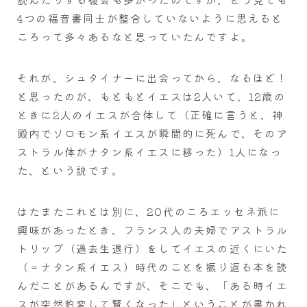
4つの福音書同士が整合していないように思えると
ころって多々あるなと思っていたんですよ。
それが、シュタイナーに出会ってから、なるほど！
と思ったのが、もともとイエスは2人いて、12歳の
ときに2人のイエスが合体して（正確に言うと、神
殿内でソロモン系イエスが瞬間的に死んで、そのア
ストラル体がナタン系イエスに移った）1人になっ
た、という説です。
はたまたこれとは別に、20代のころエッセネ派に
興味があったとき、フランス人の夫婦でアストラル
トリップ（過去生退行）をしてイエスの近くにいた
（＝ナタン系イエス）時代のことを振り返る本を読
んだことがあるんですが、そこでも、「ある時イエ
スが突然豹変して賢くなった」ということが書かれ