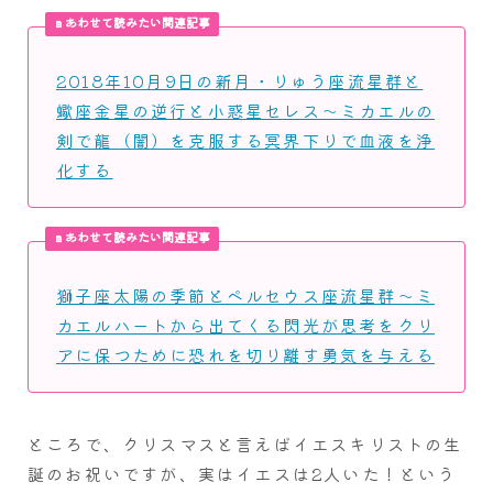
あわせて読みたい関連記事
2018年10月9日の新月・りゅう座流星群と
蠍座金星の逆行と小惑星セレス～ミカエルの
剣で龍（闇）を克服する冥界下りで血液を浄
化する
あわせて読みたい関連記事
獅子座太陽の季節とペルセウス座流星群～ミ
カエルハートから出てくる閃光が思考をクリ
アに保つために恐れを切り離す勇気を与える
ところで、クリスマスと言えばイエスキリストの生
誕のお祝いですが、実はイエスは2人いた！という