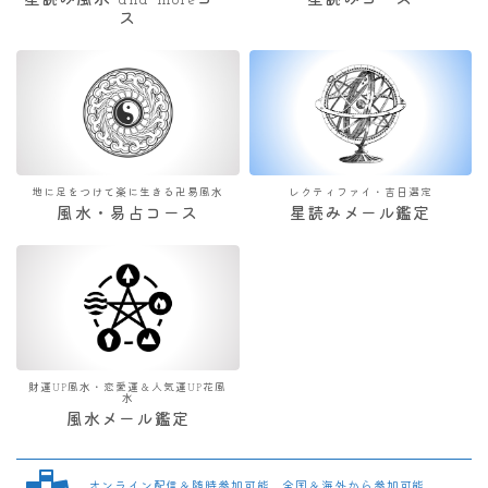
星読み風水 and moreコー
星読みコース
ス
地に足をつけて楽に生きる卍易風水
レクティファイ・吉日選定
風水・易占コース
星読みメール鑑定
財運UP風水・恋愛運＆人気運UP花風
水
風水メール鑑定
オンライン配信＆随時参加可能 全国＆海外から参加可能