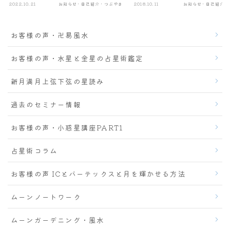
2022.10.21
お知らせ・自己紹介・つぶやき
2018.10.11
お知らせ・自己紹介・
お客様の声・卍易風水
お客様の声・水星と金星の占星術鑑定
新月満月上弦下弦の星読み
過去のセミナー情報
お客様の声・小惑星講座PART1
占星術コラム
お客様の声 ICとバーテックスと月を輝かせる方法
ムーンノートワーク
ムーンガーデニング・風水