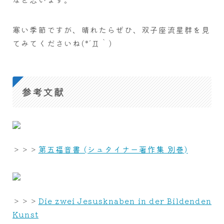
寒い季節ですが、晴れたらぜひ、双子座流星群を見
てみてくださいね(*´Д｀)
参考文献
＞＞＞
第五福音書 (シュタイナー著作集 別巻)
＞＞＞
Die zwei Jesusknaben in der Bildenden
Kunst