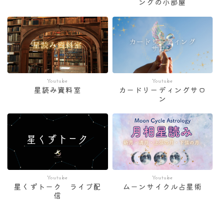
ングの小部屋
Youtube
Youtube
星読み資料室
カードリーディングサロ
ン
Youtube
Youtube
星くずトーク ライブ配
ムーンサイクル占星術
信