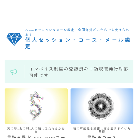
Zoomセッション＆メール鑑定 全国海外どこからでも受けられ
ます
個人セッション・コース・メール鑑
定
インボイス制度の登録済み！領収書発行対応
可能です
天の時×地の利×人の和にはたらきかけ
魂の可能性を緻密に描き出すドイツ占
る
星術