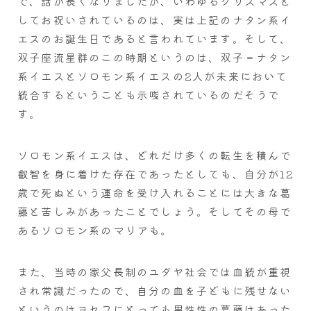
で、話が長くなりましたが、いわゆるクリスマスと
してお祝いされているのは、実は上記のナタン系イ
エスのお誕生日であると言われています。そして、
双子座流星群のこの時期というのは、双子＝ナタン
系イエスとソロモン系イエスの2人が未来において
統合するということも示唆されているのだそうで
す。
ソロモン系イエスは、どれだけ多くの転生を積んで
叡智を身に着けた存在であったとしても、自分が12
歳で死ぬという運命を受け入れることには大きな葛
藤と苦しみがあったことでしょう。そしてその母で
あるソロモン系のマリアも。
また、当時の家父長制のユダヤ社会では血統が重視
され常識だったので、自分の血を子どもに残せない
というのはヨセフにとっても男性性の葛藤はあった