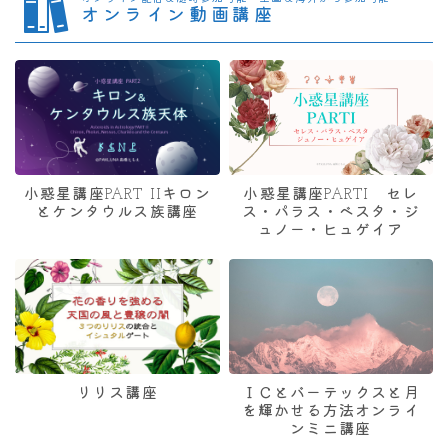
オンライン動画講座
小惑星講座PART IIキロン
小惑星講座PARTI セレ
とケンタウルス族講座
ス・パラス・ベスタ・ジ
ュノー・ヒュゲイア
リリス講座
ＩＣとバーテックスと月
を輝かせる方法オンライ
ンミニ講座