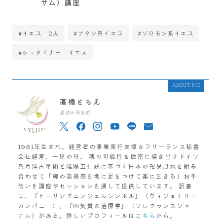
サム）講座
#イエス 2人
#ナタン系イエス
#ソロモン系イエス
#シュタイナー イエス
ABOUT ME
高橋ともえ
星読み風水師
1981年生まれ。経営者の事業実行支援＆フリーランス秘書
会社経営。一児の母。 魂の可能性を緻密に描き出すドイツ
系西洋占星術と陰陽五行説に基づく日本の卍易風水を組み
合わせて「魂の高揚感を地に足をつけて楽に生きる」お手
伝いを講座やセッションを通して提供しています。 訳書
に、『ヒーリングエンジェルシンボル』（ヴィジョナリー
カンパニー）、『四気質の治療学』（フレグランスジャー
ナル）がある。詳しいプロフィールは
こちら
から。