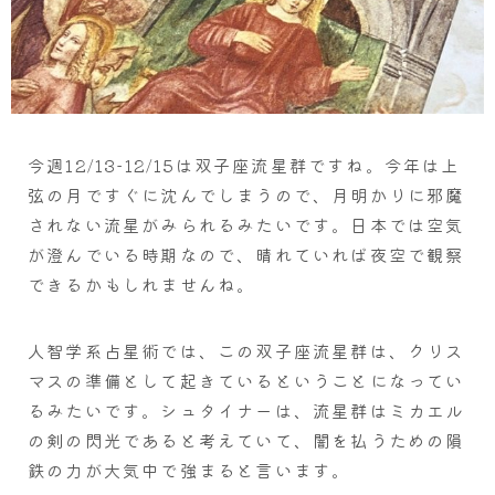
今週12/13-12/15は双子座流星群ですね。今年は上
弦の月ですぐに沈んでしまうので、月明かりに邪魔
されない流星がみられるみたいです。日本では空気
が澄んでいる時期なので、晴れていれば夜空で観察
できるかもしれませんね。
人智学系占星術では、この双子座流星群は、クリス
マスの準備として起きているということになってい
るみたいです。シュタイナーは、流星群はミカエル
の剣の閃光であると考えていて、闇を払うための隕
鉄の力が大気中で強まると言います。