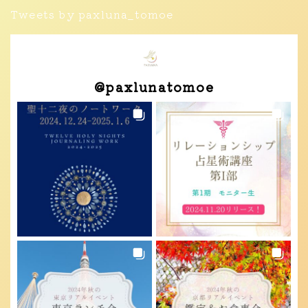
Tweets by paxluna_tomoe
@
paxlunatomoe