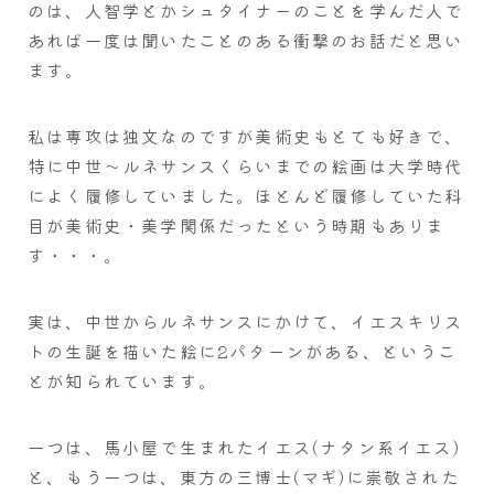
のは、人智学とかシュタイナーのことを学んだ人で
あれば一度は聞いたことのある衝撃のお話だと思い
ます。
私は専攻は独文なのですが美術史もとても好きで、
特に中世～ルネサンスくらいまでの絵画は大学時代
によく履修していました。ほとんど履修していた科
目が美術史・美学関係だったという時期もありま
す・・・。
実は、中世からルネサンスにかけて、イエスキリス
トの生誕を描いた絵に2パターンがある、というこ
とが知られています。
一つは、馬小屋で生まれたイエス(ナタン系イエス)
と、もう一つは、東方の三博士(マギ)に崇敬された