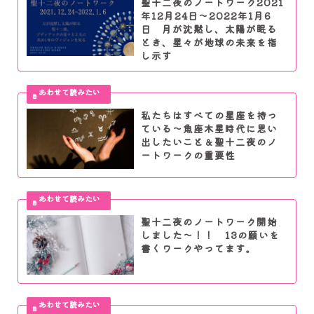
聖十二夜のノートワーク2021
年12月24日～2022年1月6
日 月が沈黙し、太陽が眠る
とき、星々が地球の未来を指
し示す
私たちはすべての星座を持っ
ている～魚座木星時代に思い
出したいこと＆聖十二夜のノ
ートワークの重要性
聖十二夜のノートワーク開始
しました～！！ 13の願いを
書くワークやってます。