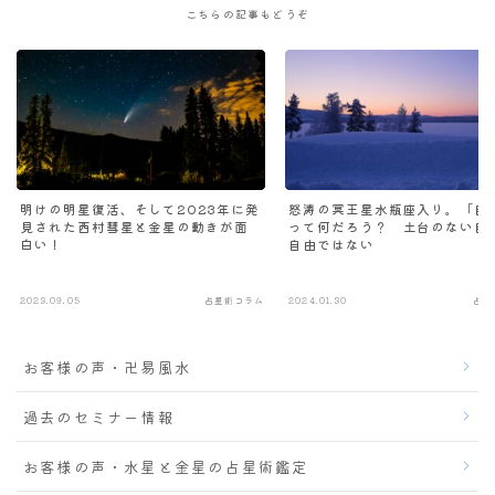
こちらの記事もどうぞ
明けの明星復活、そして2023年に発
怒涛の冥王星水瓶座入り。「自
見された西村彗星と金星の動きが面
って何だろう？ 土台のない自
白い！
自由ではない
2023.09.05
占星術コラム
2024.01.30
占星
お客様の声・卍易風水
過去のセミナー情報
お客様の声・水星と金星の占星術鑑定