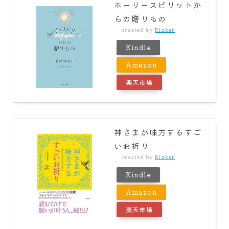
ホーリースピリットか
らの贈りもの
created by
Rinker
Kindle
Amazon
楽天市場
神さまが味方するすご
いお祈り
created by
Rinker
Kindle
Amazon
楽天市場