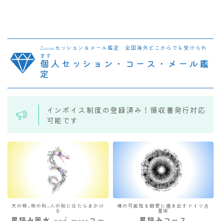
Zoomセッション＆メール鑑定 全国海外どこからでも受けられ
ます
個人セッション・コース・メール鑑
定
インボイス制度の登録済み！領収書発行対応
可能です
天の時×地の利×人の和にはたらきかけ
魂の可能性を緻密に描き出すドイツ占
る
星術