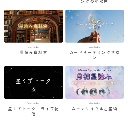
ングの小部屋
Youtube
Youtube
星読み資料室
カードリーディングサロ
ン
Youtube
Youtube
星くずトーク ライブ配
ムーンサイクル占星術
信