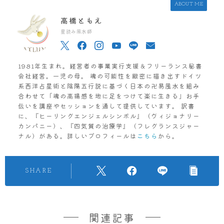
ABOUT ME
高橋ともえ
星読み風水師
1981年生まれ。経営者の事業実行支援＆フリーランス秘書
会社経営。一児の母。 魂の可能性を緻密に描き出すドイツ
系西洋占星術と陰陽五行説に基づく日本の卍易風水を組み
合わせて「魂の高揚感を地に足をつけて楽に生きる」お手
伝いを講座やセッションを通して提供しています。 訳書
に、『ヒーリングエンジェルシンボル』（ヴィジョナリー
カンパニー）、『四気質の治療学』（フレグランスジャー
ナル）がある。詳しいプロフィールは
こちら
から。
SHARE
関連記事