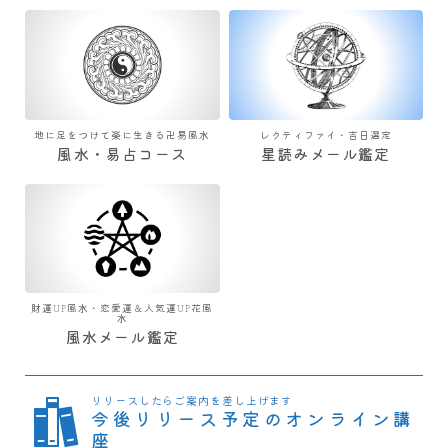
地に足をつけて楽に生きる卍易風水
レクティファイ・吉日選定
風水・易占コース
星読みメール鑑定
財運UP風水・恋愛運＆人気運UP花風
水
風水メール鑑定
リリースしたらご案内を差し上げます
今後リリース予定のオンライン講
座