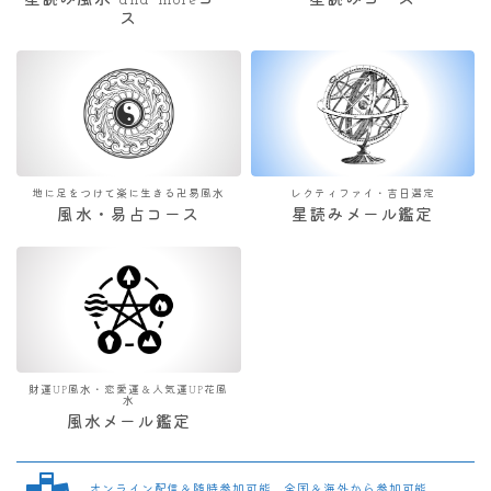
星読み風水 and moreコー
星読みコース
ス
地に足をつけて楽に生きる卍易風水
レクティファイ・吉日選定
風水・易占コース
星読みメール鑑定
財運UP風水・恋愛運＆人気運UP花風
水
風水メール鑑定
オンライン配信＆随時参加可能 全国＆海外から参加可能