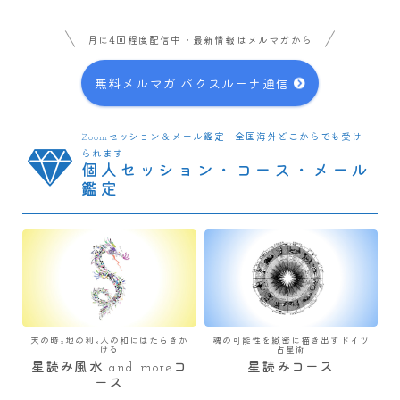
月に4回程度配信中・最新情報はメルマガから
無料メルマガ パクスルーナ通信
Zoomセッション＆メール鑑定 全国海外どこからでも受け
られます
個人セッション・コース・メール
鑑定
天の時×地の利×人の和にはたらきか
魂の可能性を緻密に描き出すドイツ
ける
占星術
星読み風水 and moreコ
星読みコース
ース