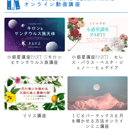
オンライン動画講座
小惑星講座PART IIキロン
小惑星講座PARTI セレ
とケンタウルス族講座
ス・パラス・ベスタ・ジ
ュノー・ヒュゲイア
リリス講座
ＩＣとバーテックスと月
を輝かせる方法オンライ
ンミニ講座