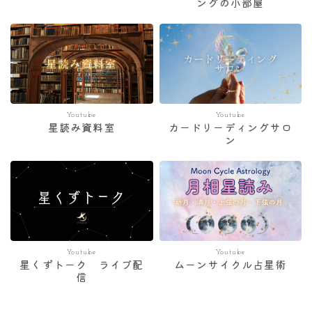
ングの小部屋
Youtube
Youtube
星読み資料室
カードリーディングサロ
ン
Youtube
Youtube
星くずトーク ライブ配
ムーンサイクル占星術
信