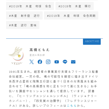
#2019年 木星 地球 会合
#2019年 木星 順行
#木星 射手座 逆行
#2019年 木星 地球 会合周期
#木星 逆行 意味
ABOUT ME
高橋ともえ
星読み風水師
1981年生まれ。経営者の事業実行支援＆フリーランス秘書
会社経営。一児の母。 魂の可能性を緻密に描き出すドイツ
系西洋占星術と陰陽五行説に基づく日本の卍易風水を組み
合わせて「魂の高揚感を地に足をつけて楽に生きる」お手
伝いを講座やセッションを通して提供しています。 訳書
に、『ヒーリングエンジェルシンボル』（ヴィジョナリー
カンパニー）、『四気質の治療学』（フレグランスジャー
ナル）がある。詳しいプロフィールは
こちら
から。