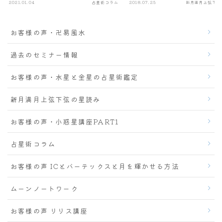
2021.01.04
占星術コラム
2018.07.25
新月満月上弦下弦
お客様の声・卍易風水
過去のセミナー情報
お客様の声・水星と金星の占星術鑑定
新月満月上弦下弦の星読み
お客様の声・小惑星講座PART1
占星術コラム
お客様の声 ICとバーテックスと月を輝かせる方法
ムーンノートワーク
お客様の声 リリス講座