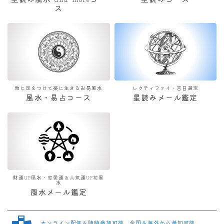
星読み風水 and moreコー
星読みコース
ス
地に足をつけて楽に生きる卍易風水
レクティファイ・吉日選定
風水・易占コース
星読みメール鑑定
財運UP風水・恋愛運＆人気運UP花風
水
風水メール鑑定
オンライン配信＆随時参加可能 全国＆海外から参加可能