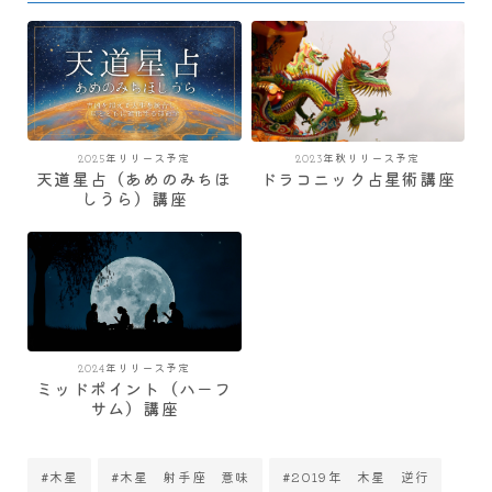
2025年リリース予定
2023年秋リリース予定
天道星占（あめのみちほ
ドラコニック占星術講座
しうら）講座
2024年リリース予定
ミッドポイント（ハーフ
サム）講座
#木星
#木星 射手座 意味
#2019年 木星 逆行