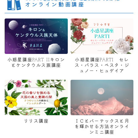
オンライン動画講座
小惑星講座PART IIキロン
小惑星講座PARTI セレ
とケンタウルス族講座
ス・パラス・ベスタ・ジ
ュノー・ヒュゲイア
リリス講座
ＩＣとバーテックスと月
を輝かせる方法オンライ
ンミニ講座