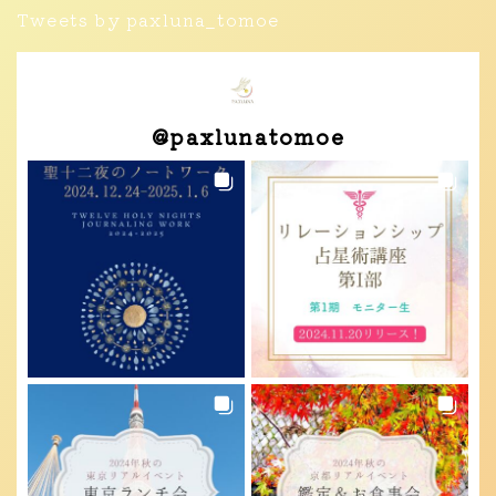
Tweets by paxluna_tomoe
@
paxlunatomoe