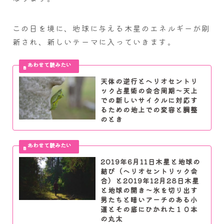
この日を境に、地球に与える木星のエネルギーが刷
新され、新しいテーマに入っていきます。
天体の逆行とヘリオセントリ
ック占星術の会合周期～天上
での新しいサイクルに対応す
るための地上での変容と調整
のとき
2019年6月11日木星と地球の
結び（ヘリオセントリック会
合）と2019年12月28日木星
と地球の開き～氷を切り出す
男たちと暗いアーチのある小
道とその底にひかれた１０本
の丸太