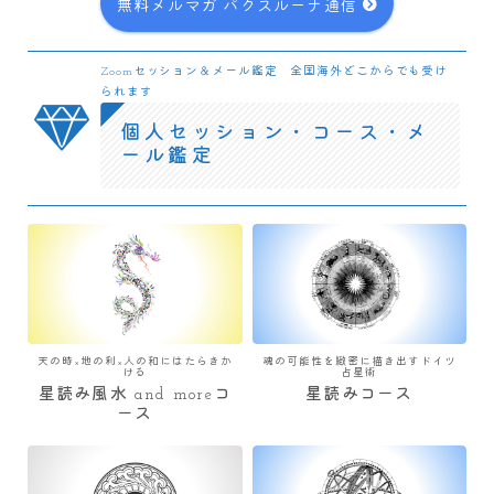
無料メルマガ パクスルーナ通信
Zoomセッション＆メール鑑定 全国海外どこからでも受け
られます
個人セッション・コース・メ
ール鑑定
天の時×地の利×人の和にはたらきか
魂の可能性を緻密に描き出すドイツ
ける
占星術
星読み風水 and moreコ
星読みコース
ース