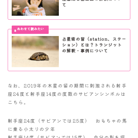
て
占星術の留（station、ステー
ション）とは？トランジット
の解釈・事例について
なお、2019年の木星の留の期間に刺激される射手
座24度と射手座14度の度数のサビアンシンボルは
こちら。
射手座24度（サビアンでは25度） おもちゃの馬
に乗る小太りの少年
射手座14度（サビアンでは15度） 自分の影を探