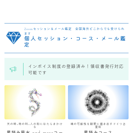
Zoomセッション＆メール鑑定 全国海外どこからでも受けられ
ます
個人セッション・コース・メール鑑
定
インボイス制度の登録済み！領収書発行対応
可能です
天の時×地の利×人の和にはたらきかけ
魂の可能性を緻密に描き出すドイツ占
る
星術