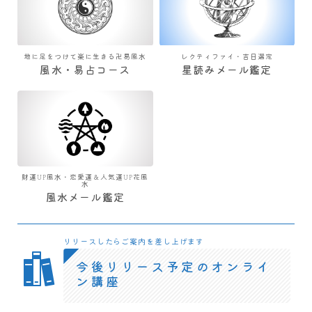
地に足をつけて楽に生きる卍易風水
レクティファイ・吉日選定
風水・易占コース
星読みメール鑑定
財運UP風水・恋愛運＆人気運UP花風
水
風水メール鑑定
リリースしたらご案内を差し上げます
今後リリース予定のオンライ
ン講座