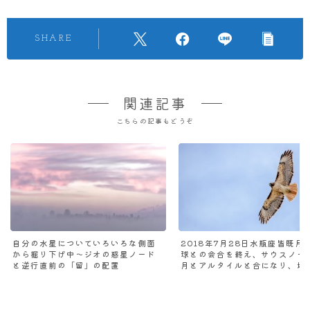
SHARE
関連記事
こちらの記事もどうぞ
自分の水星についていろいろな側面
2018年7月28日水瓶座皆既月
から掘り下げ中～ジオの惑星ノード
球との会合を終え、サウスノー
と逆行直前の「留」の配置
月とアルタイルと合になり、地
大接近する火星の意味とは？